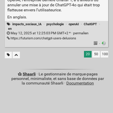
annuler une mise à jour de ChatGPT-4o qui était trop
flatteuse envers l'utilisateurice.
En anglais.
impacts_sociaux_IA
·
psychologie
·
openAI
·
ChatGPT
·
en
May 12, 2025 at 12:25:03 PM GMT+2 * ·
permalien
https://futurism.com/chatgpt-users-delusions
·
20
50
100
Shaarli
· Le gestionnaire de marque-pages
personnel, minimaliste, et sans base de données par
la communauté Shaarli ·
Documentation