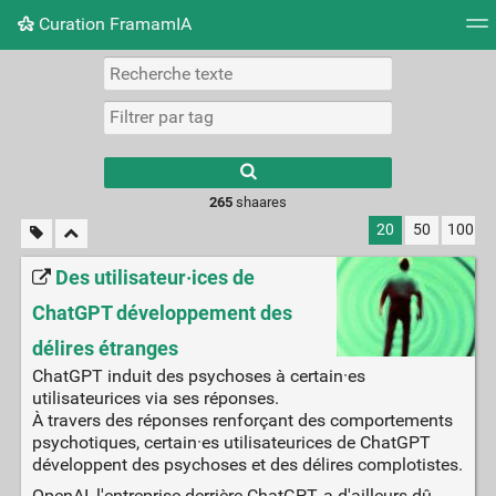
Curation FramamIA
Nuage de tags
Mur d'images
Quotidien
Flux RS
265
shaares
20
50
100
Des utilisateur·ices de
ChatGPT développement des
délires étranges
ChatGPT induit des psychoses à certain·es
utilisateurices via ses réponses.
À travers des réponses renforçant des comportements
psychotiques, certain·es utilisateurices de ChatGPT
développent des psychoses et des délires complotistes.
OpenAI, l'entreprise derrière ChatGPT, a d'ailleurs dû