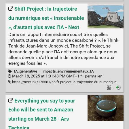
Shift Project : la trajectoire
du numérique est « insoutenable
», d’autant plus avec l’IA - Next
Dans un rapport intermédiaire sous-titré « quelles
infrastructures dans un monde décarboné ? », le Think
Tank de Jean-Marc Jancovici, The Shift Project, se
demande quelle place l’IA doit occuper alors que nous
allons devoir « s’affranchir de notre dépendance aux
énergies fossiles ».
IA_generative
·
impacts_environnementaux_IA
March 18, 2025 at 1:01:48 PM GMT+1 * ·
permalien
https://next.ink/175561/shift-project-la-trajectoire-du-numerique-est-insoutenable-dautant-plus-avec-lia/
·
Everything you say to your
Echo will be sent to Amazon
starting on March 28 - Ars
Technica