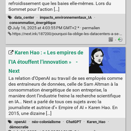
refroidissement que les baies elle-mêmes. Lors du
Sommet pour l’action […]
data_center
·
impacts_environnementaux_IA
·
consommation_énergétique
July 16, 2025 at 4:03:55 PM GMT+2 * ·
permalien
https://next.ink/187200/pourquoi-lia-oblige-les-datacenters-a-se-reinventer/
·
Karen Hao : « Les empires de
l’IA étouffent l’innovation » -
Next
La relation d’OpenAI au travail de ses employés comme
des entraîneurs de données, celle de Sam Altman à la
consommation énergétique de son entreprise, la
manière dont l’industrie freine la recherche scientifique
en IA… Next a parlé de tous ces sujets avec la
journaliste et autrice d’« Empire of AI » Karen Hao. En
2015, une dizaine […]
openAI
·
néo-colonialisme
·
ChatGPT
·
Karen_Hao
·
démocratie