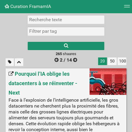
Curation FramamIA
Nuage de tags
Mur d'images
Quotidien
Flux RS
265
shaares
2 / 14
20
50
100
Pourquoi l’IA oblige les
datacenters à se réinventer -
Next
Face à l’explosion de l’intelligence artificielle, les gros
datacenters ne cherchent plus la proximité des fibres,
mais celle des grosses lignes électriques pour
alimenter des serveurs toujours plus gourmands et
denses. Cette évolution rapide oblige les hébergeurs à
revoir la conception interne, aussi bien le