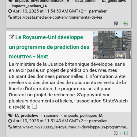
impacts_environnementaux_IA
·
data_center
·
IA_generative
·
impacts_sociaux_IA
April 10, 2025 at 11:54:50 AM GMT+2 * ·
permalien
https://basta.media/le-cout-environnemental-de-l-ia
·
Le Royaume-Uni développe
un programme de prédiction des
meurtres - Next
Le ministère de la Justice britannique développe, sans
en avoir parlé, un projet de prédiction des meurtres
utilisant des données personnelles. L’information a été
révélée via des demandes de documents en vertu de la
liberté d’information. Le programme serait pour
l’instant un projet de recherche. S’appuyant sur
plusieurs documents officiels, l’association StateWatch
a révélé le […]
IA_predictive
·
racisme
·
impacts_politiques_IA
April 10, 2025 at 11:51:49 AM GMT+2 * ·
permalien
https://next.ink/180032/le-royaume-uni-developpe-un-programme-de-prediction-des-meurtres/
·