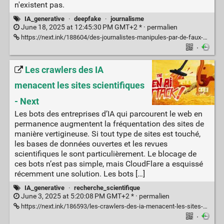
n'existent pas.
IA_generative
·
deepfake
·
journalisme
June 18, 2025 at 12:45:30 PM GMT+2 * ·
permalien
https://next.ink/188604/des-journalistes-manipules-par-de-faux-experts-boostes-a-lia-pour-tromper-google/
·
Les crawlers des IA
menacent les sites scientifiques
- Next
Les bots des entreprises d’IA qui parcourent le web en
permanence augmentent la fréquentation des sites de
manière vertigineuse. Si tout type de sites est touché,
les bases de données ouvertes et les revues
scientifiques le sont particulièrement. Le blocage de
ces bots n’est pas simple, mais CloudFlare a esquissé
récemment une solution. Les bots […]
IA_generative
·
recherche_scientifique
June 3, 2025 at 5:20:08 PM GMT+2 * ·
permalien
https://next.ink/186593/les-crawlers-des-ia-menacent-les-sites-scientifiques/
·