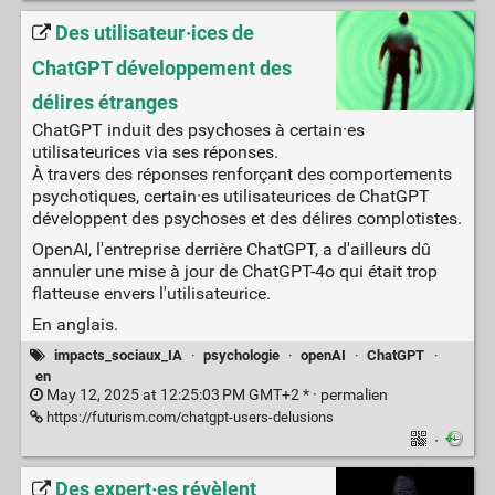
Des utilisateur·ices de
ChatGPT développement des
délires étranges
ChatGPT induit des psychoses à certain·es
utilisateurices via ses réponses.
À travers des réponses renforçant des comportements
psychotiques, certain·es utilisateurices de ChatGPT
développent des psychoses et des délires complotistes.
OpenAI, l'entreprise derrière ChatGPT, a d'ailleurs dû
annuler une mise à jour de ChatGPT-4o qui était trop
flatteuse envers l'utilisateurice.
En anglais.
impacts_sociaux_IA
·
psychologie
·
openAI
·
ChatGPT
·
en
May 12, 2025 at 12:25:03 PM GMT+2 * ·
permalien
https://futurism.com/chatgpt-users-delusions
·
Des expert·es révèlent