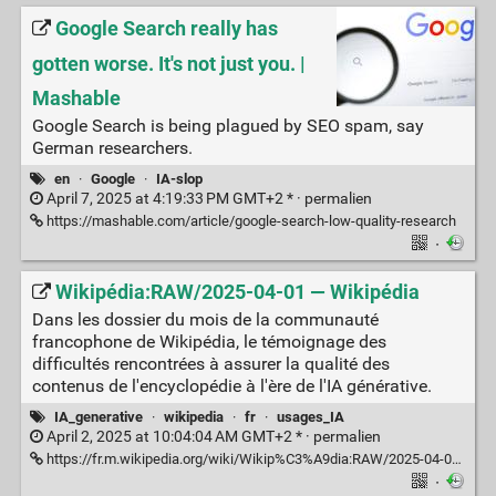
Google Search really has
gotten worse. It's not just you. |
Mashable
Google Search is being plagued by SEO spam, say
German researchers.
en
·
Google
·
IA-slop
April 7, 2025 at 4:19:33 PM GMT+2 * ·
permalien
https://mashable.com/article/google-search-low-quality-research
·
Wikipédia:RAW/2025-04-01 — Wikipédia
Dans les dossier du mois de la communauté
francophone de Wikipédia, le témoignage des
difficultés rencontrées à assurer la qualité des
contenus de l'encyclopédie à l'ère de l'IA générative.
IA_generative
·
wikipedia
·
fr
·
usages_IA
April 2, 2025 at 10:04:04 AM GMT+2 * ·
permalien
https://fr.m.wikipedia.org/wiki/Wikip%C3%A9dia:RAW/2025-04-01#Le_dossier_du_mois
·