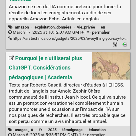
Amazon se sert de l'IA comme prétexte pour forcer la
récolte de tous les enregistrements audio de ses
appareils Amazon Echo. Article en anglais.
amazon
·
exploitation_données
·
vie_privée
·
en
March 17, 2025 at 10:12:07 AM GMT+1 * ·
permalien
https://arstechnica.com/gadgets/2025/03/everything-you-say-to-your-echo-will-be-sent-to-amazon-starting-on-march-28/
·
Pourquoi je n’utiliserai plus
ChatGPT. Considérations
pédagogiques | Academia
Texte par Roberto Casati, directeur d’études à l’EHESS,
traduit de l’anglais par Arnold Zephir Chère
communauté de [l’Institut Jean Nicod], Ce qui va suivre
est un prompt conversationnel complètement humain
pour amorcer une discussion sur l’impact de l’IA sur
nos pratiques de recherches. Il est très probable que ce
soit perçu comme un avis inhabituel et irrituel.
usages_IA
·
fr
·
2025
·
témoignage
·
éducation
March 6, 2025 at 5:38:52 PM GMT+1 * ·
permalien