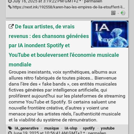
July 16, 2025 at 3:19:22 PM GMT+2 * ·
permalien
https://next.ink/192558/karen-hao-les-empires-de-lia-etouffent-linnovation/
·
De faux artistes, de vrais
revenus : des chansons générées
par IA inondent Spotify et
YouTube et bouleversent l'économie musicale
mondiale
Groupes inexistants, voix synthétiques, albums aux
allures rétro fabriqués de toutes pièces… Bienvenue
dans l’ère des « fake bands », ces entités musicales
fictives générées par intelligence artificielle, qui
prolifèrent aujourd’hui sur les plateformes de streaming
comme YouTube et Spotify. Si certains saluent une
nouvelle frontière créative, d’autres y voient une
menace pour les artistes réels, l’authenticité musicale
et la viabilité du système de rémunération.
IA_generative
·
musique
·
IA-slop
·
spotify
·
youtube
June 19, 2025 at 10:56:41 AM GMT+2 * ·
permalien