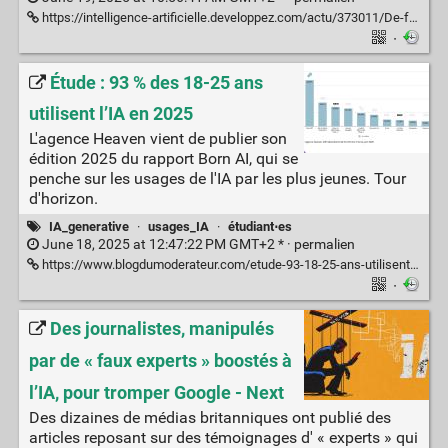
https://intelligence-artificielle.developpez.com/actu/373011/De-faux-artistes-de-vrais-revenus-des-chansons-generees-par-IA-inondent-Spotify-et-YouTube-et-bouleversent-l-economie-musicale-mondiale-en-exploitant-les-failles-du-systeme-de-remuneration-du-streaming/
·
Étude : 93 % des 18-25 ans
utilisent l’IA en 2025
L'agence Heaven vient de publier son
édition 2025 du rapport Born AI, qui se
penche sur les usages de l'IA par les plus jeunes. Tour
d'horizon.
IA_generative
·
usages_IA
·
étudiant⋅es
June 18, 2025 at 12:47:22 PM GMT+2 * ·
permalien
https://www.blogdumoderateur.com/etude-93-18-25-ans-utilisent-ia-2025/
·
Des journalistes, manipulés
par de « faux experts » boostés à
l’IA, pour tromper Google - Next
Des dizaines de médias britanniques ont publié des
articles reposant sur des témoignages d' « experts » qui