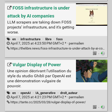
FOSS infrastructure is under
attack by AI companies
LLM scrapers are taking down FOSS
projects' infrastructure, and it's getting
worse.
en
·
infrastructure
·
libre
·
foss
April 7, 2025 at 4:23:50 PM GMT+2 * ·
permalien
https://thelibre.news/foss-infrastructure-is-under-attack-by-ai-companies/
·
Vulgar Display of Power
Une opinion décrivant l'utilisation du
style du studio Ghibli par OpenAI est
une démonstration vulgaire de
pouvoir.
en
·
openAI
·
IA_generative
·
droit_auteur
April 7, 2025 at 4:21:23 PM GMT+2 * ·
permalien
https://tante.cc/2025/03/28/vulgar-display-of-power/
·