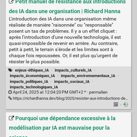
Petit manuel de résistance aux introductions
des IA dans une organisation | Richard Hanna
L'introduction des IA dans une organisation même
réalisée de manière "raisonnée" ou "responsable"
posent un tas de problèmes. Il y a un effet cliquet :
après l'introduction d'une nouvelle technologie, il est
quasi-impossible de revenir en arrière. Au contraire,
petit à petit, le terrain s'érode et les limites sont à
chaque fois repoussées. Or, il est plus qu'urgent de
résister le plus possible.
enjeux-éthiques_IA
·
impacts_culturels_IA
·
impacts_économiques_IA
·
impacts_environnementaux_IA
·
impacts_politiques_IA
·
impacts_sociaux_IA
·
impacts_technologiques_IA
April 24, 2025 at 12:04:20 PM GMT+2 * ·
permalien
https://richardhanna.dev/blog/2025/resister-aux-introductions-des-ia.html
·
Pourquoi une dépendance excessive à la
modélisation par IA est mauvaise pour la