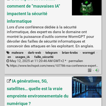
comment de "mauvaises IA"
impactent la sécurité
informatique
Lors d'une conférence dédiée à la sécurité
informatique, des expert·es dans le domaine ont
montré la puissance d'outils comme WormGPT pour
dévoiler des failles de sécurité informatiques et
concevoir des attaques en les exploitant. En anglais.
malware
·
dark-web
·
telegram
·
brian-krebs
·
wormgpt
·
en
·
usages_IA
·
faille_sécurité
May 12, 2025 at 11:20:46 AM GMT+2 * ·
permalien
https://www.techspot.com/news/107786-rsa-conference-experts-reveal-how-evil-ai-changing.html
·
IA génératives, 5G,
satellites… quelle est la vraie
empreinte environnementale du
numérique ?