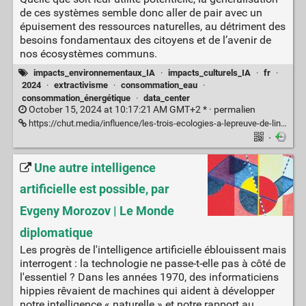
de ces systèmes semble donc aller de pair avec un
épuisement des ressources naturelles, au détriment des
besoins fondamentaux des citoyens et de l’avenir de
nos écosystèmes communs.
impacts_environnementaux_IA
·
impacts_culturels_IA
·
fr
·
2024
·
extractivisme
·
consommation_eau
·
consommation_énergétique
·
data_center
October 15, 2024 at 10:17:21 AM GMT+2 * ·
permalien
https://chut.media/influence/les-trois-ecologies-a-lepreuve-de-lintelligence-artificielle/
·
Une autre intelligence
artificielle est possible, par
Evgeny Morozov | Le Monde
diplomatique
Les progrès de l'intelligence artificielle éblouissent mais
interrogent : la technologie ne passe-t-elle pas à côté de
l'essentiel ? Dans les années 1970, des informaticiens
hippies rêvaient de machines qui aident à développer
notre intelligence « naturelle » et notre rapport au