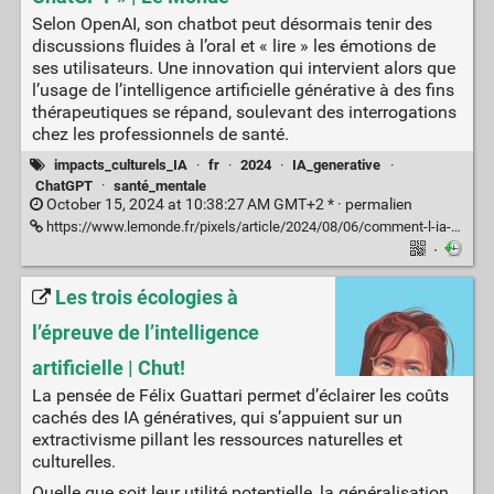
Selon OpenAI, son chatbot peut désormais tenir des
discussions fluides à l’oral et « lire » les émotions de
ses utilisateurs. Une innovation qui intervient alors que
l’usage de l’intelligence artificielle générative à des fins
thérapeutiques se répand, soulevant des interrogations
chez les professionnels de santé.
impacts_culturels_IA
·
fr
·
2024
·
IA_generative
·
ChatGPT
·
santé_mentale
October 15, 2024 at 10:38:27 AM GMT+2 * ·
permalien
https://www.lemonde.fr/pixels/article/2024/08/06/comment-l-ia-bouscule-le-milieu-de-la-sante-mentale-plutot-que-de-payer-une-nouvelle-seance-chez-le-psy-j-allais-sur-chatgpt_6270640_4408996.html
·
Les trois écologies à
l’épreuve de l’intelligence
artificielle | Chut!
La pensée de Félix Guattari permet d’éclairer les coûts
cachés des IA génératives, qui s’appuient sur un
extractivisme pillant les ressources naturelles et
culturelles.
Quelle que soit leur utilité potentielle, la généralisation