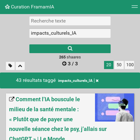
Curation FramamIA
Nuage de tags
Mur d'images
Quotidien
Flux RS
265
shaares
3 / 3
20
50
100
43 résultats taggé
impacts_culturels_IA
Comment l’IA bouscule le
milieu de la santé mentale :
« Plutôt que de payer une
nouvelle séance chez le psy, j’allais sur
ChatGPT » | Le Monde