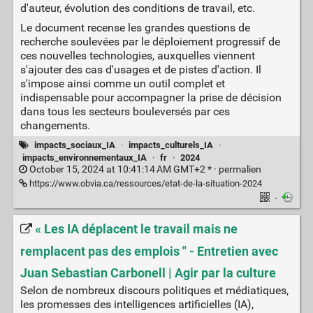
d'auteur, évolution des conditions de travail, etc.
Le document recense les grandes questions de
recherche soulevées par le déploiement progressif de
ces nouvelles technologies, auxquelles viennent
s'ajouter des cas d'usages et de pistes d'action. Il
s'impose ainsi comme un outil complet et
indispensable pour accompagner la prise de décision
dans tous les secteurs bouleversés par ces
changements.
impacts_sociaux_IA
·
impacts_culturels_IA
·
impacts_environnementaux_IA
·
fr
·
2024
October 15, 2024 at 10:41:14 AM GMT+2 * ·
permalien
https://www.obvia.ca/ressources/etat-de-la-situation-2024
·
« Les IA déplacent le travail mais ne
remplacent pas des emplois " - Entretien avec
Juan Sebastian Carbonell | Agir par la culture
Selon de nom­breux dis­cours poli­tiques et média­tiques,
les pro­messes des intel­li­gences arti­fi­cielles (IA),