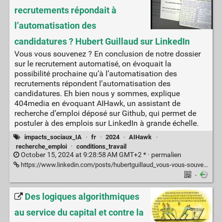
recrutements répondait à
l’automatisation des
candidatures ? Hubert Guillaud sur LinkedIn
Vous vous souvenez ? En conclusion de notre dossier
sur le recrutement automatisé, on évoquait la
possibilité prochaine qu’à l’automatisation des
recrutements répondent l’automatisation des
candidatures. Eh bien nous y sommes, explique
404media en évoquant AIHawk, un assistant de
recherche d’emploi déposé sur Github, qui permet de
postuler à des emplois sur LinkedIn à grande échelle.
impacts_sociaux_IA
·
fr
·
2024
·
AIHawk
·
recherche_emploi
·
conditions_travail
October 15, 2024 at 9:28:58 AM GMT+2 * ·
permalien
https://www.linkedin.com/posts/hubertguillaud_vous-vous-souvenez-en-conclusion-de-notre-activity-7251492781926289408-7aQ_
·
Des logiques algorithmiques
au service du capital et contre la