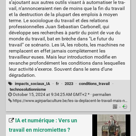
s’ajoutant aux autres outils visant à auto­ma­ti­ser le tra­
vail, n’annonceraient rien de moins que la fin du tra­vail
et la des­truc­tion de la plu­part des emplois à moyen
terme. Le sociologue du travail et des relations
professionnelles Juan Sebastian Carbonell, qui
développe ses recherches à partir du point de vue du
monde du travail, bat en brèche dans "Le futur du
travail" ce scénario. Les IA, les robots, les machines ne
remplacent en effet jamais complètement les
travailleur·euses. Mais leur introduction modifie en
revanche profondément les conditions dans lesquelles
leur activité s’exerce. Souvent dans le sens d’une
dégradation.
impacts_sociaux_IA
·
fr
·
2023
·
conditions_travail
·
technosolutionnisme
October 15, 2024 at 9:34:25 AM GMT+2 * ·
permalien
https://www.agirparlaculture.be/les-ia-deplacent-le-travail-mais-ne-remplacent-pas-des-emplois/ | Agir par la culture
·
IA et numérique : Vers un
travail en micromiettes ?