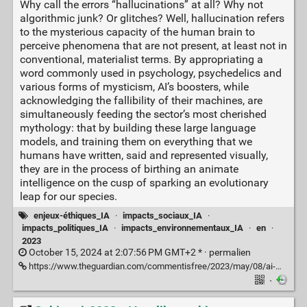
Why call the errors “hallucinations” at all? Why not
algorithmic junk? Or glitches? Well, hallucination refers
to the mysterious capacity of the human brain to
perceive phenomena that are not present, at least not in
conventional, materialist terms. By appropriating a
word commonly used in psychology, psychedelics and
various forms of mysticism, AI’s boosters, while
acknowledging the fallibility of their machines, are
simultaneously feeding the sector’s most cherished
mythology: that by building these large language
models, and training them on everything that we
humans have written, said and represented visually,
they are in the process of birthing an animate
intelligence on the cusp of sparking an evolutionary
leap for our species.
enjeux-éthiques_IA
·
impacts_sociaux_IA
·
impacts_politiques_IA
·
impacts_environnementaux_IA
·
en
·
2023
October 15, 2024 at 2:07:56 PM GMT+2 * ·
permalien
https://www.theguardian.com/commentisfree/2023/may/08/ai-machines-hallucinating-naomi-klein
·