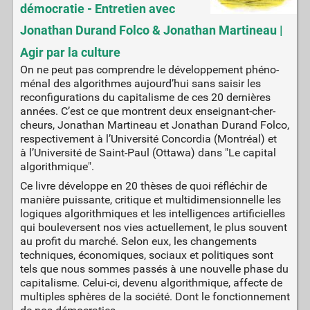
démocratie - Entretien avec
Jonathan Durand Folco & Jonathan Martineau |
Agir par la culture
On ne peut pas com­prendre le déve­lop­pe­ment phé­no­
mé­nal des algo­rithmes aujourd’hui sans sai­sir les
recon­fi­gu­ra­tions du capi­ta­lisme de ces 20 der­nières
années. C’est ce que montrent deux ensei­gnant-cher­
cheurs, Jona­than Mar­ti­neau et Jona­than Durand Fol­co,
res­pec­ti­ve­ment à l’Université Concor­dia (Mont­réal) et
à l’Université de Saint-Paul (Otta­wa) dans "Le capi­tal
algo­rith­mique".
Ce livre développe en 20 thèses de quoi réfléchir de
manière puissante, critique et multidimensionnelle les
logiques algorithmiques et les intelligences artificielles
qui bouleversent nos vies actuellement, le plus souvent
au profit du marché. Selon eux, les changements
techniques, économiques, sociaux et politiques sont
tels que nous sommes passés à une nouvelle phase du
capitalisme. Celui-ci, devenu algorithmique, affecte de
multiples sphères de la société. Dont le fonctionnement