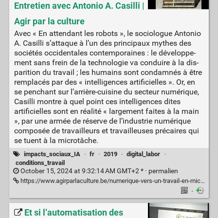
Entretien avec Antonio A. Casilli |
Agir par la culture
Avec « En atten­dant les robots », le socio­logue Anto­nio
A. Casilli s’attaque à l’un des prin­ci­paux mythes des
socié­tés occi­den­tales contem­po­raines : le déve­lop­pe­
ment sans frein de la tech­no­lo­gie va conduire à la dis­
pa­ri­tion du tra­vail ; les humains sont condam­nés à être
rem­pla­cés par des « intel­li­gences arti­fi­cielles ». Or, en
se penchant sur l’arrière-cuisine du secteur numérique,
Casilli montre à quel point ces intelligences dites
artificielles sont en réalité « largement faites à la main
», par une armée de réserve de l’industrie numérique
composée de travailleurs et travailleuses précaires qui
se tuent à la microtâche.
impacts_sociaux_IA
·
fr
·
2019
·
digital_labor
·
conditions_travail
October 15, 2024 at 9:32:14 AM GMT+2 * ·
permalien
https://www.agirparlaculture.be/numerique-vers-un-travail-en-micromiettes/
·
Et si l’automatisation des