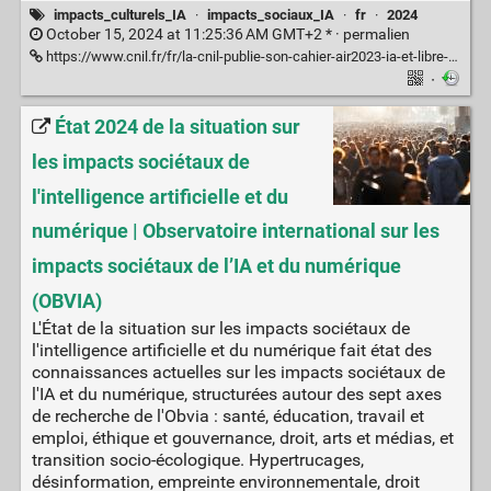
impacts_culturels_IA
·
impacts_sociaux_IA
·
fr
·
2024
October 15, 2024 at 11:25:36 AM GMT+2 * ·
permalien
https://www.cnil.fr/fr/la-cnil-publie-son-cahier-air2023-ia-et-libre-arbitre-sommes-nous-des-moutons-numeriques
·
État 2024 de la situation sur
les impacts sociétaux de
l'intelligence artificielle et du
numérique | Observatoire international sur les
impacts sociétaux de l’IA et du numérique
(OBVIA)
L'État de la situation sur les impacts sociétaux de
l'intelligence artificielle et du numérique fait état des
connaissances actuelles sur les impacts sociétaux de
l'IA et du numérique, structurées autour des sept axes
de recherche de l'Obvia : santé, éducation, travail et
emploi, éthique et gouvernance, droit, arts et médias, et
transition socio-écologique. Hypertrucages,
désinformation, empreinte environnementale, droit