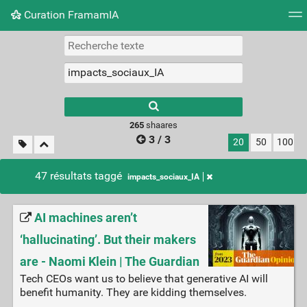
Curation FramamIA
Nuage de tags
Mur d'images
Quotidien
Flux RS
265
shaares
3 / 3
20
50
100
47 résultats taggé
impacts_sociaux_IA
AI machines aren’t
‘hallucinating’. But their makers
are - Naomi Klein | The Guardian
Tech CEOs want us to believe that generative AI will
benefit humanity. They are kidding themselves.