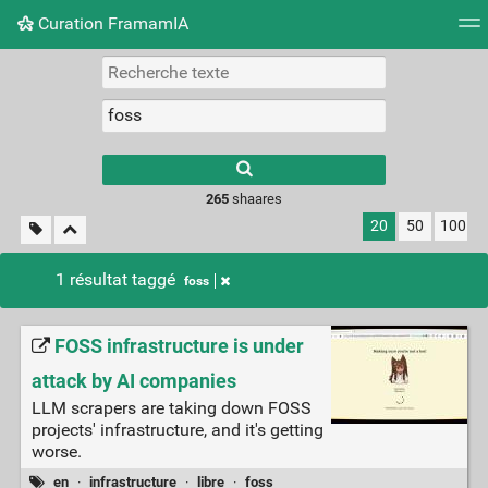
Curation FramamIA
Nuage de tags
Mur d'images
Quotidien
Flux RS
265
shaares
20
50
100
1 résultat taggé
foss
FOSS infrastructure is under
attack by AI companies
LLM scrapers are taking down FOSS
projects' infrastructure, and it's getting
worse.
en
·
infrastructure
·
libre
·
foss