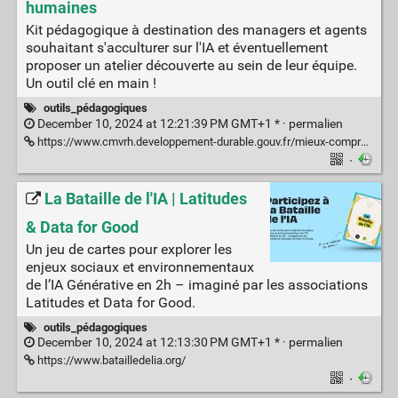
humaines
Kit pédagogique à destination des managers et agents
souhaitant s'acculturer sur l'IA et éventuellement
proposer un atelier découverte au sein de leur équipe.
Un outil clé en main !
outils_pédagogiques
December 10, 2024 at 12:21:39 PM GMT+1 * ·
permalien
https://www.cmvrh.developpement-durable.gouv.fr/mieux-comprendre-l-ia-avec-un-kit-maison-pret-a-l-a4799.html
·
La Bataille de l'IA | Latitudes
& Data for Good
Un jeu de cartes pour explorer les
enjeux sociaux et environnementaux
de l’IA Générative en 2h – imaginé par les associations
Latitudes et Data for Good.
outils_pédagogiques
December 10, 2024 at 12:13:30 PM GMT+1 * ·
permalien
https://www.batailledelia.org/
·