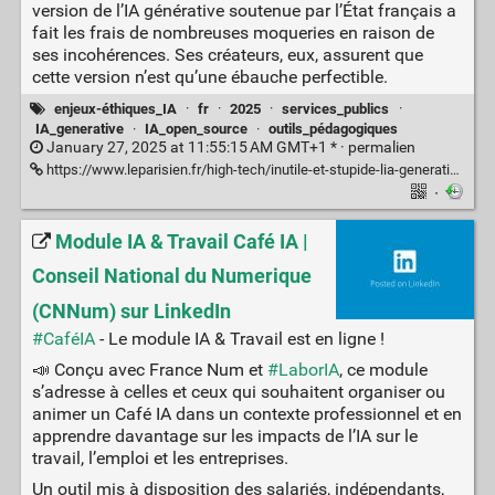
version de l’IA générative soutenue par l’État français a
fait les frais de nombreuses moqueries en raison de
ses incohérences. Ses créateurs, eux, assurent que
cette version n’est qu’une ébauche perfectible.
enjeux-éthiques_IA
·
fr
·
2025
·
services_publics
·
IA_generative
·
IA_open_source
·
outils_pédagogiques
January 27, 2025 at 11:55:15 AM GMT+1 * ·
permalien
https://www.leparisien.fr/high-tech/inutile-et-stupide-lia-generative-francaise-lucie-soutenue-par-letat-moquee-pour-ses-nombreux-bugs-25-01-2025-7OSJLUQDK5CL3BJFEHVXPB5Z74.php
·
Module IA & Travail Café IA |
Conseil National du Numerique
(CNNum) sur LinkedIn
#CaféIA
- Le module IA & Travail est en ligne !
📣 Conçu avec France Num et
#LaborIA
, ce module
s’adresse à celles et ceux qui souhaitent organiser ou
animer un Café IA dans un contexte professionnel et en
apprendre davantage sur les impacts de l’IA sur le
travail, l’emploi et les entreprises.
Un outil mis à disposition des salariés, indépendants,