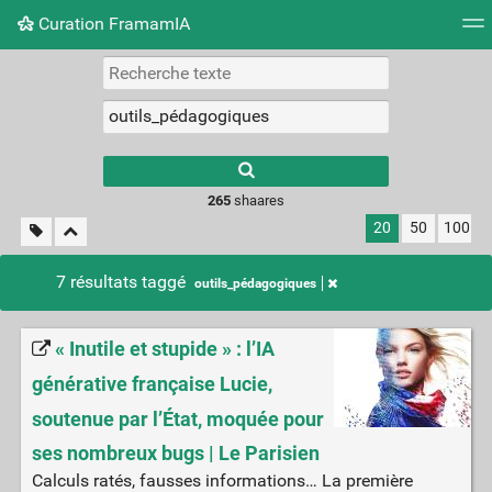
Curation FramamIA
Nuage de tags
Mur d'images
Quotidien
Flux RS
265
shaares
20
50
100
7 résultats taggé
outils_pédagogiques
« Inutile et stupide » : l’IA
générative française Lucie,
soutenue par l’État, moquée pour
ses nombreux bugs | Le Parisien
Calculs ratés, fausses informations… La première