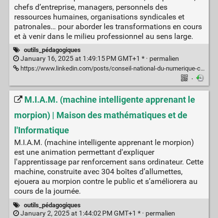
chefs d’entreprise, managers, personnels des
ressources humaines, organisations syndicales et
patronales… pour aborder les transformations en cours
et à venir dans le milieu professionnel au sens large.
outils_pédagogiques
January 16, 2025 at 1:49:15 PM GMT+1 * ·
permalien
https://www.linkedin.com/posts/conseil-national-du-numerique-cnnum-_module-ia-travail-caf%C3%A9-ia-ugcPost-7285308270703964160-BRGO
·
M.I.A.M. (machine intelligente apprenant le
morpion) | Maison des mathématiques et de
l'Informatique
M.I.A.M. (machine intelligente apprenant le morpion)
est une animation permettant d'expliquer
l'apprentissage par renforcement sans ordinateur. Cette
machine, construite avec 304 boîtes d’allumettes,
ejouera au morpion contre le public et s’améliorera au
cours de la journée.
outils_pédagogiques
January 2, 2025 at 1:44:02 PM GMT+1 * ·
permalien