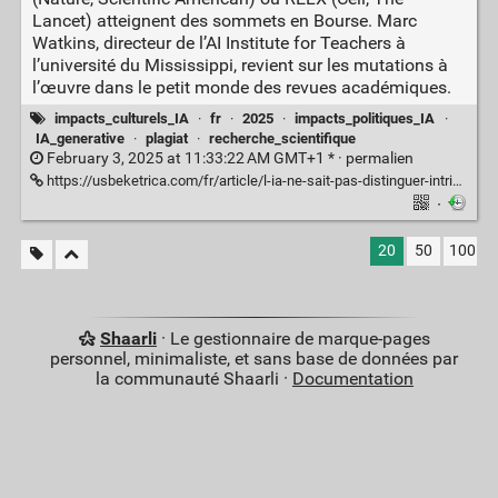
Lancet) atteignent des sommets en Bourse. Marc
Watkins, directeur de l’AI Institute for Teachers à
l’université du Mississippi, revient sur les mutations à
l’œuvre dans le petit monde des revues académiques.
impacts_culturels_IA
·
fr
·
2025
·
impacts_politiques_IA
·
IA_generative
·
plagiat
·
recherche_scientifique
February 3, 2025 at 11:33:22 AM GMT+1 * ·
permalien
https://usbeketrica.com/fr/article/l-ia-ne-sait-pas-distinguer-intrinsequement-le-vrai-et-le-faux
·
20
50
100
Shaarli
· Le gestionnaire de marque-pages
personnel, minimaliste, et sans base de données par
la communauté Shaarli ·
Documentation