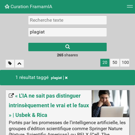
Curation FramamIA
Nuage de tags
Mur d'images
Quotidien
Flux RS
265
shaares
20
50
100
1 résultat taggé
plagiat
« L’IA ne sait pas distinguer
intrinsèquement le vrai et le faux
» | Usbek & Rica
Portés par les promesses de l’intelligence artificielle, les
groupes d’édition scientifique comme Springer Nature
(Nature, Scientific American) ou RELX (Cell, The