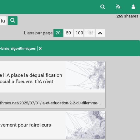
265
shaares
Liens par page
20
50
100
~biais_algorithmiques
l’IA place la déqualification
ial à l’oeuvre. L’IA n’est
.net/2025/07/01/ia-et-education-2-2-du-dilemme-moral-au-malaise-social/
ivement pour faire leurs