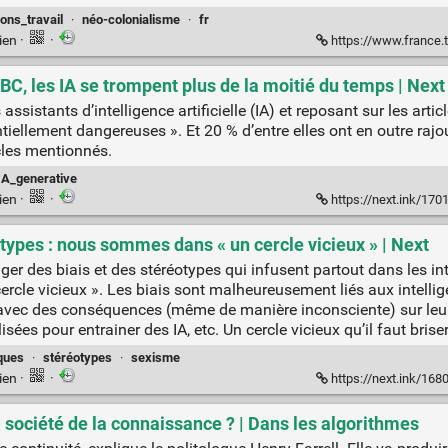
ions_travail
·
néo-colonialisme
·
fr
ien
·
·
https://www.france.tv/doc
C, les IA se trompent plus de la moitié du temps | Next
ssistants d’intelligence artificielle (IA) et reposant sur les arti
tiellement dangereuses ». Et 20 % d’entre elles ont en outre rajo
icles mentionnés.
IA_generative
ien
·
·
https://next.ink/170119/meme-c
réotypes : nous sommes dans « un cercle vicieux » | Next
r des biais et des stéréotypes qui infusent partout dans les intel
cle vicieux ». Les biais sont malheureusement liés aux intelligen
s, avec des conséquences (même de manière inconsciente) sur le
sées pour entrainer des IA, etc. Un cercle vicieux qu’il faut briser
iques
·
stéréotypes
·
sexisme
ien
·
·
https://next.ink/168010/intel
la société de la connaissance ? | Dans les algorithmes