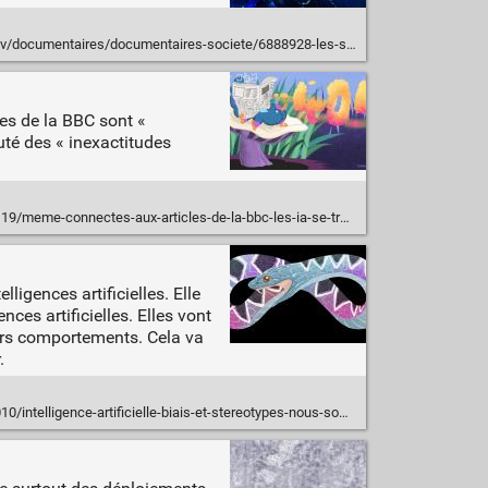
umentaires/documentaires-societe/6888928-les-sacrifies-de-l-ia.html
cles de la BBC sont «
uté des « inexactitudes
onnectes-aux-articles-de-la-bbc-les-ia-se-trompent-plus-de-la-moitie-du-temps/
ligences artificielles. Elle
ces artificielles. Elles vont
urs comportements. Cela va
.
ligence-artificielle-biais-et-stereotypes-nous-sommes-dans-un-cercle-vicieux/