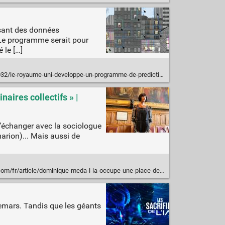
lisant des données
 Le programme serait pour
 le […]
le-royaume-uni-developpe-un-programme-de-prediction-des-meurtres/
aires collectifs » |
 d’échanger avec la sociologue
rion)... Mais aussi de
inique-meda-l-ia-occupe-une-place-demesuree-dans-les-discours-politiques-et-les-imaginaires-collectifs
hemars. Tandis que les géants