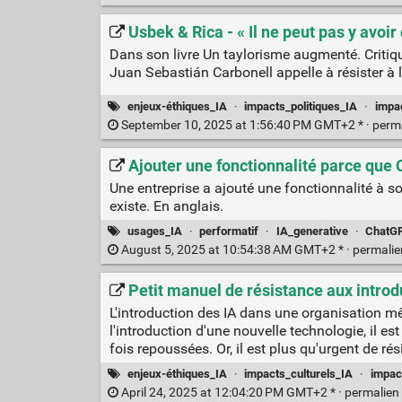
Usbek & Rica - « Il ne peut pas y avoir 
Dans son livre Un taylorisme augmenté. Critique
Juan Sebastián Carbonell appelle à résister à l’e
enjeux-éthiques_IA
·
impacts_politiques_IA
·
impa
September 10, 2025 at 1:56:40 PM GMT+2 * ·
perm
Ajouter une fonctionnalité parce que 
Une entreprise a ajouté une fonctionnalité à so
existe. En anglais.
usages_IA
·
performatif
·
IA_generative
·
ChatG
August 5, 2025 at 10:54:38 AM GMT+2 * ·
permali
Petit manuel de résistance aux introd
L'introduction des IA dans une organisation mê
l'introduction d'une nouvelle technologie, il est
fois repoussées. Or, il est plus qu'urgent de rés
enjeux-éthiques_IA
·
impacts_culturels_IA
·
impac
April 24, 2025 at 12:04:20 PM GMT+2 * ·
permalien