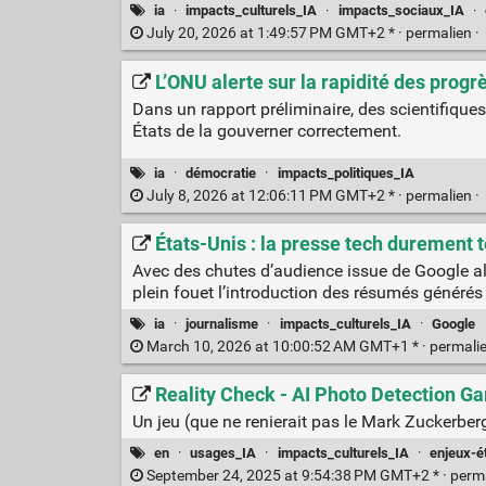
ia
·
impacts_culturels_IA
·
impacts_sociaux_IA
·
July 20, 2026 at 1:49:57 PM GMT+2 * ·
permalien
·
L’ONU alerte sur la rapidité des progrè
Dans un rapport préliminaire, des scientifique
États de la gouverner correctement.
ia
·
démocratie
·
impacts_politiques_IA
July 8, 2026 at 12:06:11 PM GMT+2 * ·
permalien
·
États-Unis : la presse tech durement 
Avec des chutes d’audience issue de Google all
plein fouet l’introduction des résumés générés 
ia
·
journalisme
·
impacts_culturels_IA
·
Google
March 10, 2026 at 10:00:52 AM GMT+1 * ·
permali
Reality Check - AI Photo Detection G
Un jeu (que ne renierait pas le Mark Zuckerber
en
·
usages_IA
·
impacts_culturels_IA
·
enjeux-é
September 24, 2025 at 9:54:38 PM GMT+2 * ·
perm