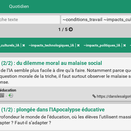
Quotidien
1 / 5
culturels_IA
~impacts_technologiques_IA
~impacts_politiques_IA
n (2/2) : du dilemme moral au malaise social
e l’IA semble plus facile à dire qu’à faire. Notamment parce que 
estion morale de la triche, il faut surtout observer le malaise soc
ense.
éducation
·
https://danslesalgorithmes
 (1/2) : plongée dans l'IApocalypse éducative
profondeur le monde de l’éducation, où les élèves l’utilisent mass
pter ? Faut-il s’adapter ?