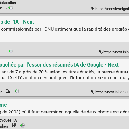
éducation
·
https://danslesalgorithmes.
s de l’IA - Next
s commissionnés par l’ONU estiment que la rapidité des progrès d
·
https://next.ink
touchée par l’essor des résumés IA de Google - Next
ant de 7 à près de 70 % selon les titres étudiés, la presse états
par IA et l’évolution des pratiques d’information, selon une ana
en
·
·
https://next.ink/228071/etat
ame
g de 2003) où il faut déterminer laquelle de deux photos est géné
thiques_IA
alien
·
·