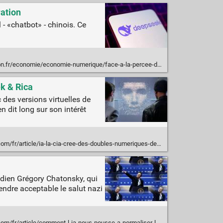
ration
- «chatbot» - chinois. Ce
rique/face-a-la-percee-de-lia-chinoise-deepseek-wall-street-et-la-tech-americain-devissent-20250127_N2WADPHGZ5HDJN2IAFRHXOH2YQ/
k & Rica
des versions virtuelles de
n dit long sur son intérêt
e/ia-la-cia-cree-des-doubles-numeriques-de-dirigeants-pour-anticiper-leurs-comportements
nadien Grégory Chatonsky, qui
endre acceptable le salut nazi
r/article/comment-l-ia-nous-pousse-a-normaliser-le-salut-d-elon-musk