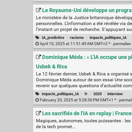
Le Royaume-Uni développe un progra
Le ministère de la Justice britannique développ
personnelles. L’information a été révélée via
l’instant un projet de recherche. S’appuyant su
IA_predictive
·
racisme
·
impacts_politiques_IA
April 10, 2025 at 11:51:49 AM GMT+2 * ·
permalien
Dominique Méda : « L’IA occupe une pl
Usbek & Rica
Le 12 février dernier, Usbek & Rica a organisé 
Dominique Méda autour de son essai Une socié
revenir sur quelques questions d'actualité comm
impacts_politiques_IA
·
fr
·
2025
·
interview
February 20, 2025 at 5:28:36 PM GMT+1 * ·
permal
Les sacrifiés de l'IA en replay | Franc
Magiques, autonomes, toutes puissantes : les i
de la tech promet...