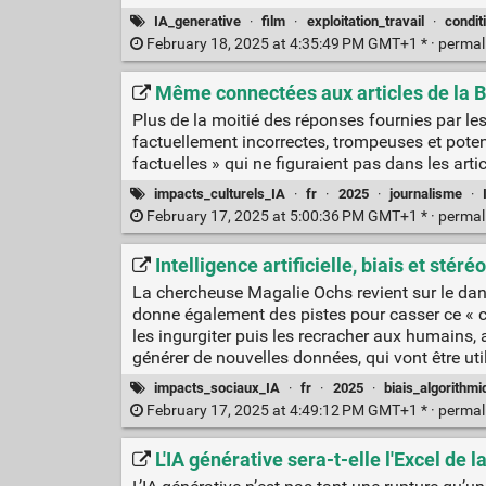
IA_generative
·
film
·
exploitation_travail
·
condit
February 18, 2025 at 4:35:49 PM GMT+1 * ·
permal
Même connectées aux articles de la BB
Plus de la moitié des réponses fournies par les a
factuellement incorrectes, trompeuses et poten
factuelles » qui ne figuraient pas dans les art
impacts_culturels_IA
·
fr
·
2025
·
journalisme
·
February 17, 2025 at 5:00:36 PM GMT+1 * ·
permal
Intelligence artificielle, biais et sté
La chercheuse Magalie Ochs revient sur le dange
donne également des pistes pour casser ce « cer
les ingurgiter puis les recracher aux humain
générer de nouvelles données, qui vont être utili
impacts_sociaux_IA
·
fr
·
2025
·
biais_algorithm
February 17, 2025 at 4:49:12 PM GMT+1 * ·
permal
L'IA générative sera-t-elle l'Excel de 