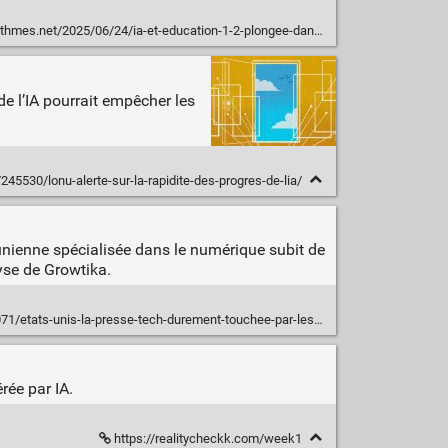
net/2025/06/24/ia-et-education-1-2-plongee-dans-liapocalypse-educative/
e l’IA pourrait empêcher les
/245530/lonu-alerte-sur-la-rapidite-des-progres-de-lia/
-unienne spécialisée dans le numérique subit de
lyse de Growtika.
s-unis-la-presse-tech-durement-touchee-par-lessor-des-resumes-ia-de-google/
rée par IA.
https://realitycheckk.com/week1