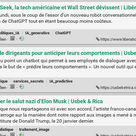
Seek, la tech américaine et Wall Street dévissent | Libé
undi, sous le coup de l’essor d’un nouveau robot conversationnel 
es de ChatGPT tout en étant beaucoup moins coûteux.
litiques_IA
·
IA_generative
·
ChatGPT
lien
·
·
https://www.liberation.fr/economie/economie-nume
e dirigeants pour anticiper leurs comportements | Usbe
 point un chatbot qui permet à ses employés de dialoguer avec 
 le but de « prédire leurs comportements ». Un nouvel outil qui e
ique
·
services_secrets
·
IA_predictive
lien
·
·
https://usbeketrica.com/fr/articl
r le salut nazi d’Elon Musk | Usbek & Rica
g que nous repartageons ici avec son accord, l'artiste franco-ca
interroge sur la manière dont notre rapport aux images a mené à r
titure de Donald Trump, le 20 janvier dernier.
diatique
·
traitement_image
lien
·
·
https://usbeketrica.com/f