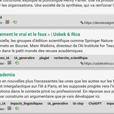
e continuité, explique le politologue Henry Farrell. Elle va produ
 les organisations. Une société de la synthèse, qui va renforcer
il
en
·
·
https://danslesalgorithmes.ne
uement le vrai et le faux » | Usbek & Rica
ficielle, les groupes d’édition scientifique comme Springer Nature
ts en Bourse. Marc Watkins, directeur de l’AI Institute for Teac
vre dans le petit monde des revues académiques.
ques_IA
·
IA_generative
·
plagiat
·
recherche_scientifique
ien
·
·
https://usbeketrica.com/fr
Academia
 en nouvelles plus fracassantes les unes que les autres sur les
intergalactique sur l’IA à Paris, et les supposés progrès vers l’i
ations dans le contexte privé ou professionnel. En réponse aux 
ar construire un argumentaire que je vais développer ici.
s_IA
·
impacts_linguisitiques
·
IA_generative
·
IA-slop
·
ChatGPT
·
impa
ien
·
·