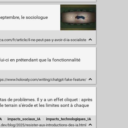
 septembre, le sociologue
ca.com/fr/article/il-ne-peut-pas-y-avoir-d-ia-socialiste
lui-ci en prétendant que la fonctionnalité
ps://www.holovaty.com/writing/chatgpt-fake-feature/
s de problèmes. Il y a un effet cliquet : après
 le terrain s'érode et les limites sont à chaque
IA
·
impacts_sociaux_IA
·
impacts_technologiques_IA
.dev/blog/2025/resister-aux-introductions-des-ia.html