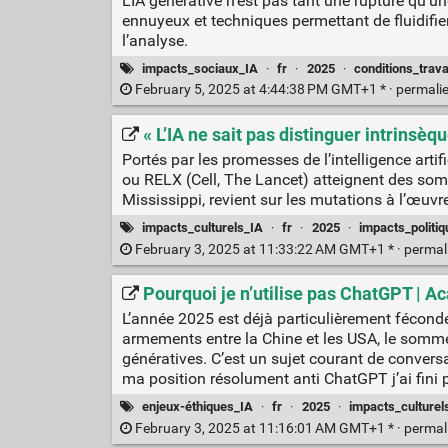
L’IA générative n’est pas tant une rupture qu’un
ennuyeux et techniques permettant de fluidifier
l’analyse.
impacts_sociaux_IA
·
fr
·
2025
·
conditions_trava
February 5, 2025 at 4:44:38 PM GMT+1 * ·
permali
« L’IA ne sait pas distinguer intrinsèq
Portés par les promesses de l’intelligence arti
ou RELX (Cell, The Lancet) atteignent des somme
Mississippi, revient sur les mutations à l’œu
impacts_culturels_IA
·
fr
·
2025
·
impacts_politi
February 3, 2025 at 11:33:22 AM GMT+1 * ·
permal
Pourquoi je n’utilise pas ChatGPT | 
L’année 2025 est déjà particulièrement féconde
armements entre la Chine et les USA, le sommet 
génératives. C’est un sujet courant de convers
ma position résolument anti ChatGPT j’ai fini p
enjeux-éthiques_IA
·
fr
·
2025
·
impacts_culturel
February 3, 2025 at 11:16:01 AM GMT+1 * ·
permal