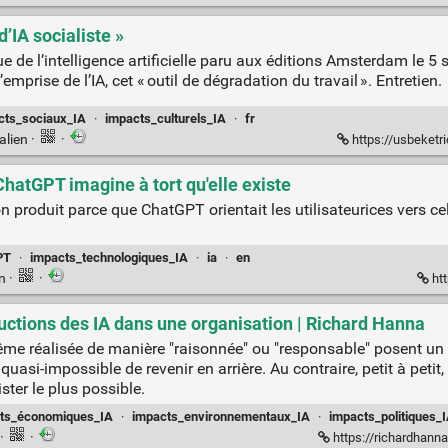
d’IA socialiste »
 de l’intelligence artificielle paru aux éditions Amsterdam le 5
mprise de l’IA, cet « outil de dégradation du travail ». Entretien.
cts_sociaux_IA
·
impacts_culturels_IA
·
fr
alien
·
·
https://usbeketri
ChatGPT imagine à tort qu'elle existe
n produit parce que ChatGPT orientait les utilisateurices vers ce
PT
·
impacts_technologiques_IA
·
ia
·
en
en
·
·
htt
uctions des IA dans une organisation | Richard Hanna
me réalisée de manière "raisonnée" ou "responsable" posent un ta
 quasi-impossible de revenir en arrière. Au contraire, petit à petit,
ister le plus possible.
ts_économiques_IA
·
impacts_environnementaux_IA
·
impacts_politiques_
·
·
https://richardhanna