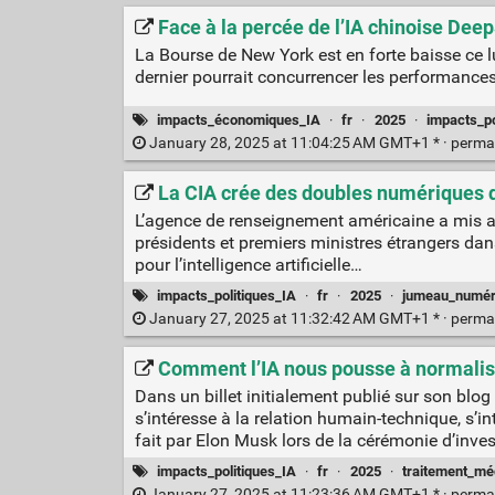
Face à la percée de l’IA chinoise Deep
La Bourse de New York est en forte baisse ce l
dernier pourrait concurrencer les performanc
impacts_économiques_IA
·
fr
·
2025
·
impacts_po
January 28, 2025 at 11:04:25 AM GMT+1 * ·
perma
La CIA crée des doubles numériques d
L’agence de renseignement américaine a mis au
présidents et premiers ministres étrangers dans
pour l’intelligence artificielle…
impacts_politiques_IA
·
fr
·
2025
·
jumeau_numér
January 27, 2025 at 11:32:42 AM GMT+1 * ·
perma
Comment l’IA nous pousse à normalise
Dans un billet initialement publié sur son blo
s’intéresse à la relation humain-technique, s’
fait par Elon Musk lors de la cérémonie d’inves
impacts_politiques_IA
·
fr
·
2025
·
traitement_mé
January 27, 2025 at 11:23:36 AM GMT+1 * ·
perma