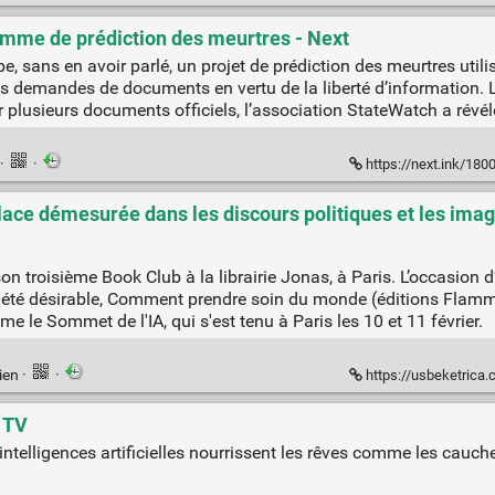
mme de prédiction des meurtres - Next
e, sans en avoir parlé, un projet de prédiction des meurtres uti
 des demandes de documents en vertu de la liberté d’information.
r plusieurs documents officiels, l’association StateWatch a révélé
·
·
https://next.ink/180032/
ace démesurée dans les discours politiques et les imagin
son troisième Book Club à la librairie Jonas, à Paris. L’occasion
té désirable, Comment prendre soin du monde (éditions Flamma
e le Sommet de l'IA, qui s'est tenu à Paris les 10 et 11 février.
ien
·
·
https://usbeketrica.com/fr/article/dom
e TV
ntelligences artificielles nourrissent les rêves comme les cauc