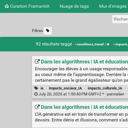
Curation FramamIA
Nuage de tags
Mur d'images
Filtres
92 résultats taggé
~conditions_travail
~impacts_
Dans les algorithmes | IA et éducatio
Encourager les élèves à un usage responsable d
au coeur même de l’apprentissage. Derrière la qu
certainement pas le grand égalisateur qu’on p
ia
·
impacts_sociaux_IA
·
impacts_culturels_IA
·
July 20, 2026 at 1:50:40 PM GMT+2 * ·
permalien
·
Dans les algorithmes | IA et éducation
L’IA générative est en train de transformer en 
devoirs. Entre dénis et illusions, comment s’ada