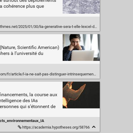
ire surtout des déploiements
 la cohérence plus que
t/2025/01/30/lia-generative-sera-t-elle-lexcel-de-la-societe-de-la-connaissance/
 (Nature, Scientific American)
hers à l’université du
/article/l-ia-ne-sait-pas-distinguer-intrinsequement-le-vrai-et-le-faux
 financements, la course aux
ntelligence des IAs
personnes qui s’étonnent de
cts_environnementaux_IA
https://academia.hypotheses.org/58766