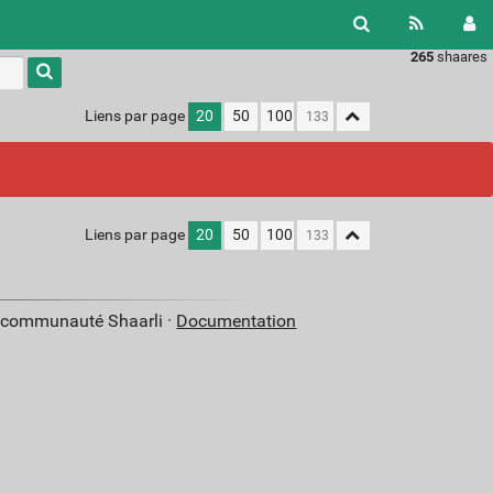
265
shaares
Liens par page
20
50
100
Liens par page
20
50
100
a communauté Shaarli ·
Documentation