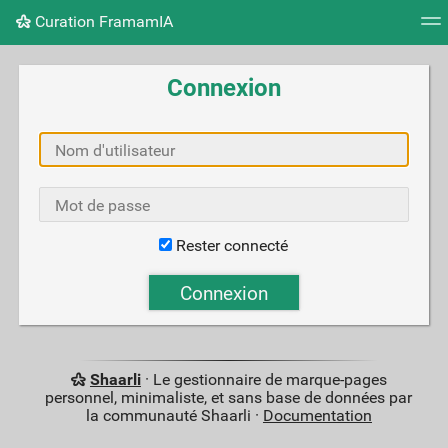
Curation FramamIA
Nuage de tags
Mur d'images
Quotidien
Flux RS
Connexion
Rester connecté
Shaarli
· Le gestionnaire de marque-pages
personnel, minimaliste, et sans base de données par
la communauté Shaarli ·
Documentation