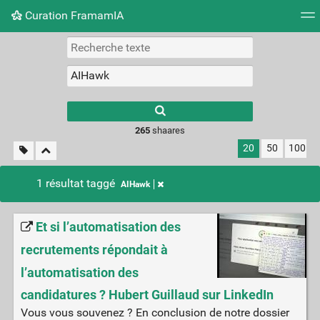
Curation FramamIA
Nuage de tags
Mur d'images
Quotidien
Flux RS
265
shaares
20
50
100
1 résultat taggé
AIHawk
Et si l’automatisation des
recrutements répondait à
l’automatisation des
candidatures ? Hubert Guillaud sur LinkedIn
Vous vous souvenez ? En conclusion de notre dossier