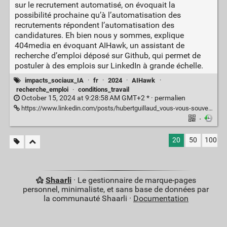
sur le recrutement automatisé, on évoquait la
possibilité prochaine qu’à l’automatisation des
recrutements répondent l’automatisation des
candidatures. Eh bien nous y sommes, explique
404media en évoquant AIHawk, un assistant de
recherche d’emploi déposé sur Github, qui permet de
postuler à des emplois sur LinkedIn à grande échelle.
impacts_sociaux_IA
·
fr
·
2024
·
AIHawk
·
recherche_emploi
·
conditions_travail
October 15, 2024 at 9:28:58 AM GMT+2 * ·
permalien
https://www.linkedin.com/posts/hubertguillaud_vous-vous-souvenez-en-conclusion-de-notre-activity-7251492781926289408-7aQ_
·
20
50
100
Shaarli
· Le gestionnaire de marque-pages
personnel, minimaliste, et sans base de données par
la communauté Shaarli ·
Documentation