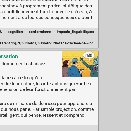
achine » à proprement parler : plutôt que des
ns quotidiennement fonctionnent en réseau, à
ctionnement a de lourdes conséquences du point
IA
·
cognition
·
conformisme
·
impacts_linguisitiques
ero-3/la-face-cachee-de-l-intelligence-artificielle-enjeux-ecologiques-psychiques-et-politiques-des-automates-numeriques
ersation
nctionnement est assez
laires à celles qu’un
dre leur nature, les interactions qui vont en
préhension de leur fonctionnement par
ers de milliards de données pour apprendre à
el qui nous parle. Par simple projection, comme
ntelligent, qui pense, ressent et comprend