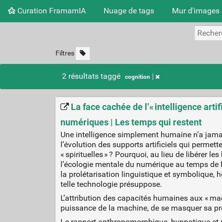
Curation FramamIA
Nuage de tags
Mur d'images
Filtres
2 résultats taggé
cognition
La face cachée de l’« intelligence arti
numériques | Les temps qui restent
Une intelligence simplement humaine n’a jamais 
l’évolution des supports artificiels qui permett
« spirituelles » ? Pourquoi, au lieu de libérer 
l’écologie mentale du numérique au temps de l’
la prolétarisation linguistique et symbolique, 
telle technologie présuppose.
L’attribution des capacités humaines aux « mach
puissance de la machine, de se masquer sa prop
Le rapport anthropomorphique, hypnotique et m