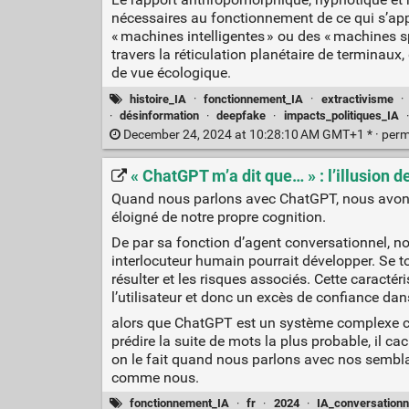
nécessaires au fonctionnement de ce qui s’appa
« machines intelligentes » ou des « machines 
travers la réticulation planétaire de terminaux
de vue écologique.
histoire_IA
·
fonctionnement_IA
·
extractivisme
·
·
désinformation
·
deepfake
·
impacts_politiques_IA
December 24, 2024 at 10:28:10 AM GMT+1 * ·
perm
« ChatGPT m’a dit que… » : l’illusion 
Quand nous parlons avec ChatGPT, nous avons 
éloigné de notre propre cognition.
De par sa fonction d’agent conversationnel, no
interlocuteur humain pourrait développer. Se t
résulter et les risques associés. Cette carac
l’utilisateur et donc un excès de confiance dans
alors que ChatGPT est un système complexe com
prédire la suite de mots la plus probable, il c
on le fait quand nous parlons avec nos semblab
comme nous.
fonctionnement_IA
·
fr
·
2024
·
IA_conversationn