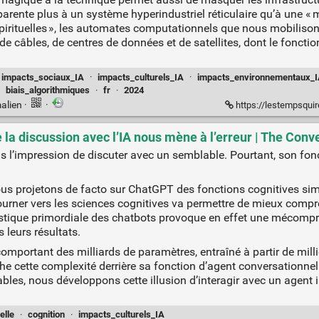
rente plus à un système hyperindustriel réticulaire qu’à une « m
spirituelles », les automates computationnels que nous mobiliso
, de câbles, de centres de données et de satellites, dont le fon
impacts_sociaux_IA
·
impacts_culturels_IA
·
impacts_environnementaux_
·
biais_algorithmiques
·
fr
·
2024
alien
·
·
https://lestempsquirestent.org/fr/numeros/num
de la discussion avec l’IA nous mène à l’erreur | The Conv
l’impression de discuter avec un semblable. Pourtant, son fo
us projetons de facto sur ChatGPT des fonctions cognitives simi
ourner vers les sciences cognitives va permettre de mieux compren
téristique primordiale des chatbots provoque en effet une mécom
 leurs résultats.
portant des milliards de paramètres, entraîné à partir de milli
ache cette complexité derrière sa fonction d’agent conversationn
les, nous développons cette illusion d’interagir avec un agent i
elle
·
cognition
·
impacts_culturels_IA