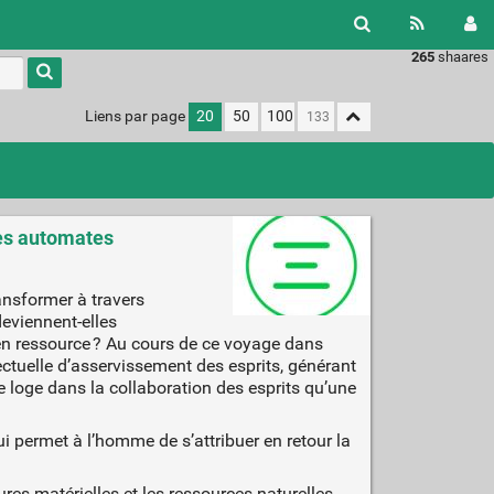
265
shaares
Liens par page
20
50
100
 des automates
ransformer à travers
deviennent-elles
rs en ressource ? Au cours de ce voyage dans
ctuelle d’asservissement des esprits, générant
se loge dans la collaboration des esprits qu’une
ui permet à l’homme de s’attribuer en retour la
es matérielles et les ressources naturelles