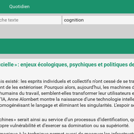
Quotidien
ficielle » : enjeux écologiques, psychiques et politiques
existé : les esprits individuels et collectifs n’ont cessé de se t
ent de les extérioriser. Pourquoi alors, aujourd’hui, les machines 
les humains du travail, semblent-elles transformer leur utilisateu
IA, Anne Alombert montre la naissance d’une technologie intelle
homogénéisant le langage et éliminant les singularités. L’espoir 
ines » serait ainsi au service d’un processus d’identification, q
re vulnérabilité et d’exercer sa domination ou sa supériorité.
agique à la technique permet aussi de masquer les infrastructur