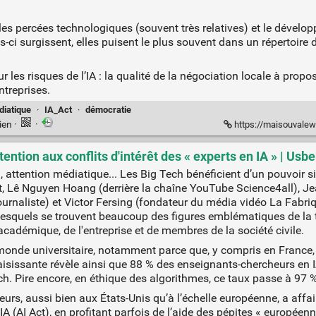
es percées technologiques (souvent très relatives) et le dével
es-ci surgissent, elles puisent le plus souvent dans un répertoire
r les risques de l’IA : la qualité de la négociation locale à propo
ntreprises.
diatique
·
IA_Act
·
démocratie
ien
·
·
https://maisouvaleweb
ttention aux conflits d'intérêt des « experts en IA » | Usb
attention médiatique... Les Big Tech bénéficient d’un pouvoir si
t, Lê Nguyen Hoang (derrière la chaîne YouTube Science4all), Je
urnaliste) et Victor Fersing (fondateur du média vidéo La Fabriq
u desquels se trouvent beaucoup des figures emblématiques de la t
adémique, de l'entreprise et de membres de la société civile.
onde universitaire, notamment parce que, y compris en France, l
aisissante révèle ainsi que 88 % des enseignants-chercheurs en 
 Pire encore, en éthique des algorithmes, ce taux passe à 97 %
teurs, aussi bien aux États-Unis qu’à l’échelle européenne, a aff
’IA (AI Act), en profitant parfois de l’aide des pépites « europée