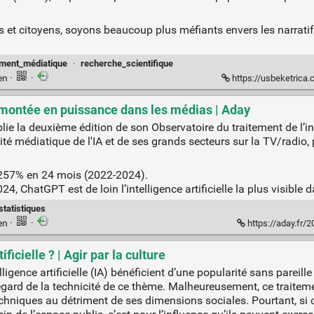
stes et citoyens, soyons beaucoup plus méfiants envers les narrati
ement_médiatique
·
recherche_scientifique
en
·
·
https://usbeketrica.com/fr/article/
ble montée en puissance dans les médias | Aday
ie la deuxième édition de son Observatoire du traitement de l’inte
é médiatique de l'IA et de ses grands secteurs sur la TV/radio, 
 257% en 24 mois (2022-2024).
, ChatGPT est de loin l’intelligence artificielle la plus visible 
statistiques
en
·
·
https://aday.fr/
ficielle ? | Agir par la culture
igence arti­fi­cielle (IA) béné­fi­cient d’une popu­la­ri­té sans parei
rd de la tech­ni­ci­té de ce thème. Mal­heu­reu­se­ment, ce trai­te­
tech­niques au détri­ment de ses dimen­sions sociales. Pourtant, s