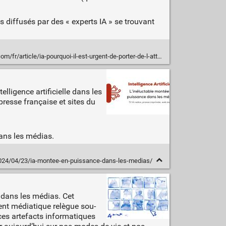
fs diffusés par des « experts IA » se trouvant
ia-pourquoi-il-est-urgent-de-porter-de-l-attention-aux-conflits-d-interet-des-experts-en-ia
lligence artificielle dans les
presse française et sites du
dans les médias.
2024/04/23/ia-montee-en-puissance-dans-les-medias/
lle dans les médias. Cet
ment média­tique relègue sou­
i ces artefacts informatiques