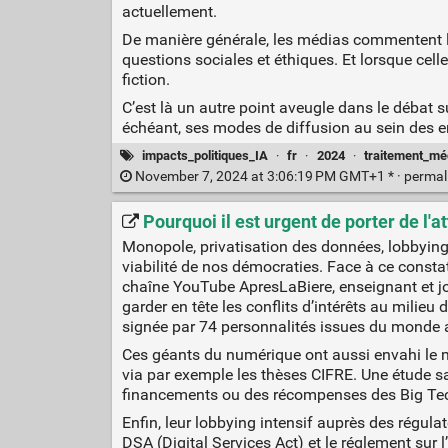
actuellement.
De manière générale, les médias commentent l
questions sociales et éthiques. Et lorsque cell
fiction.
C’est là un autre point aveugle dans le débat su
échéant, ses modes de diffusion au sein des e
impacts_politiques_IA
·
fr
·
2024
·
traitement_mé
November 7, 2024 at 3:06:19 PM GMT+1 * ·
permal
Pourquoi il est urgent de porter de l'a
Monopole, privatisation des données, lobbying, 
viabilité de nos démocraties. Face à ce consta
chaîne YouTube ApresLaBiere, enseignant et jo
garder en tête les conflits d’intérêts au milie
signée par 74 personnalités issues du monde ac
Ces géants du numérique ont aussi envahi le m
via par exemple les thèses CIFRE. Une étude s
financements ou des récompenses des Big Tech.
Enfin, leur lobbying intensif auprès des régula
DSA (Digital Services Act) et le réglement sur l