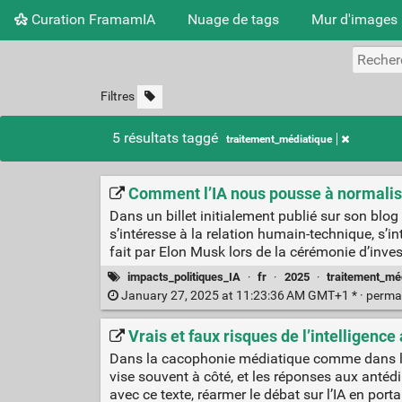
Curation FramamIA
Nuage de tags
Mur d'images
Filtres
5 résultats taggé
traitement_médiatique
Comment l’IA nous pousse à normalise
Dans un billet initialement publié sur son blo
s’intéresse à la relation humain-technique, s’
fait par Elon Musk lors de la cérémonie d’inves
impacts_politiques_IA
·
fr
·
2025
·
traitement_mé
January 27, 2025 at 11:23:36 AM GMT+1 * ·
perma
Vrais et faux risques de l’intelligence 
Dans la cacophonie médiatique comme dans le fon
vise souvent à côté, et les réponses aux anté
avec ce texte, réarmer le débat sur l’IA en port