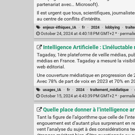
partenariat avec… Microsoft).
Il est urgent que tous, scientifiques, journali
au centre de conflits d’intérêts.
enjeux-éthiques_IA
·
fr
·
2024
·
lobbying
·
trait
October 24, 2024 at 4:40:18 PM GMT+2 * ·
permali
Intelligence Artificielle : L'inélucta
Tagaday, 1ère plateforme de veille médias, publ
médias en France. Tagaday a mesuré la visibilit
web éditorial.
Une couverture médiatique en progression de
Avec 78% de part de voix en 2023 et 70% en 2024
usages_IA
·
fr
·
2024
·
traitement_médiatique
·
October 15, 2024 at 4:43:39 PM GMT+2 * ·
permali
Quelle place donner à l’intelligence arti
Tant la figure de l’algorithme que celle de l’intell
engouement est d’autant plus sur­pre­nant en rega
vent l’analyse du sujet à des consi­dé­ra­tions 