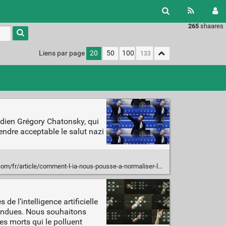
265
shaares
Liens par page
20
50
100
nadien Grégory Chatonsky, qui
endre acceptable le salut nazi
r/article/comment-l-ia-nous-pousse-a-normaliser-le-salut-d-elon-musk
e l’intelligence artificielle
ttendues. Nous souhaitons
les morts qui le polluent