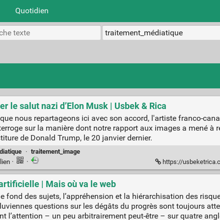
Quotidien
r le salut nazi d’Elon Musk | Usbek & Rica
g que nous repartageons ici avec son accord, l'artiste franco-ca
interroge sur la manière dont notre rapport aux images a mené à r
titure de Donald Trump, le 20 janvier dernier.
diatique
·
traitement_image
lien
·
·
https://usbeketrica.com/f
artificielle | Mais où va le web
d des sujets, l’appréhension et la hiérarchisation des risques d
diluviennes questions sur les dégâts du progrès sont toujours a
ant l’attention – un peu arbitrairement peut-être – sur quatre ang