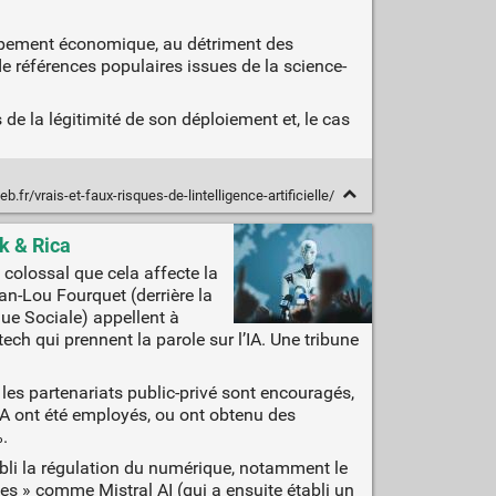
oppement économique, au détriment des
 de références populaires issues de la science-
s de la légitimité de son déploiement et, le cas
.fr/vrais-et-faux-risques-de-lintelligence-artificielle/
ek & Rica
 colossal que cela affecte la
an-Lou Fourquet (derrière la
ue Sociale) appellent à
ech qui prennent la parole sur l’IA. Une tribune
es partenariats public-privé sont encouragés,
IA ont été employés, ou ont obtenu des
.
aibli la régulation du numérique, notamment le
nnes » comme Mistral AI (qui a ensuite établi un