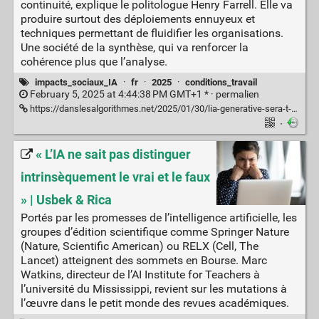
continuité, explique le politologue Henry Farrell. Elle va
produire surtout des déploiements ennuyeux et
techniques permettant de fluidifier les organisations.
Une société de la synthèse, qui va renforcer la
cohérence plus que l’analyse.
impacts_sociaux_IA
·
fr
·
2025
·
conditions_travail
February 5, 2025 at 4:44:38 PM GMT+1 * ·
permalien
https://danslesalgorithmes.net/2025/01/30/lia-generative-sera-t-elle-lexcel-de-la-societe-de-la-connaissance/
·
« L’IA ne sait pas distinguer
intrinsèquement le vrai et le faux
» | Usbek & Rica
Portés par les promesses de l’intelligence artificielle, les
groupes d’édition scientifique comme Springer Nature
(Nature, Scientific American) ou RELX (Cell, The
Lancet) atteignent des sommets en Bourse. Marc
Watkins, directeur de l’AI Institute for Teachers à
l’université du Mississippi, revient sur les mutations à
l’œuvre dans le petit monde des revues académiques.