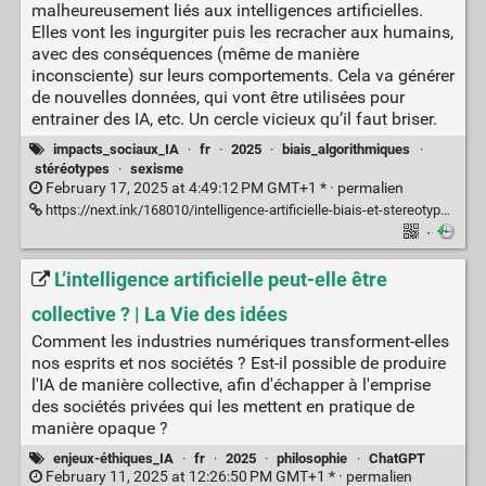
malheureusement liés aux intelligences artificielles.
Elles vont les ingurgiter puis les recracher aux humains,
avec des conséquences (même de manière
inconsciente) sur leurs comportements. Cela va générer
de nouvelles données, qui vont être utilisées pour
entrainer des IA, etc. Un cercle vicieux qu’il faut briser.
impacts_sociaux_IA
·
fr
·
2025
·
biais_algorithmiques
·
stéréotypes
·
sexisme
February 17, 2025 at 4:49:12 PM GMT+1 * ·
permalien
https://next.ink/168010/intelligence-artificielle-biais-et-stereotypes-nous-sommes-dans-un-cercle-vicieux/
·
L’intelligence artificielle peut-elle être
collective ? | La Vie des idées
Comment les industries numériques transforment-elles
nos esprits et nos sociétés ? Est-il possible de produire
l'IA de manière collective, afin d'échapper à l'emprise
des sociétés privées qui les mettent en pratique de
manière opaque ?
enjeux-éthiques_IA
·
fr
·
2025
·
philosophie
·
ChatGPT
February 11, 2025 at 12:26:50 PM GMT+1 * ·
permalien