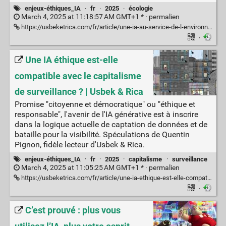
enjeux-éthiques_IA
·
fr
·
2025
·
écologie
March 4, 2025 at 11:18:57 AM GMT+1 * ·
permalien
https://usbeketrica.com/fr/article/une-ia-au-service-de-l-environnement-c-est-possible
·
Une IA éthique est-elle
compatible avec le capitalisme
de surveillance ? | Usbek & Rica
Promise "citoyenne et démocratique" ou "éthique et
responsable", l'avenir de l'IA générative est à inscrire
dans la logique actuelle de captation de données et de
bataille pour la visibilité. Spéculations de Quentin
Pignon, fidèle lecteur d'Usbek & Rica.
enjeux-éthiques_IA
·
fr
·
2025
·
capitalisme
·
surveillance
March 4, 2025 at 11:05:25 AM GMT+1 * ·
permalien
https://usbeketrica.com/fr/article/une-ia-ethique-est-elle-compatible-avec-le-capitalisme-de-surveillance
·
C’est prouvé : plus vous