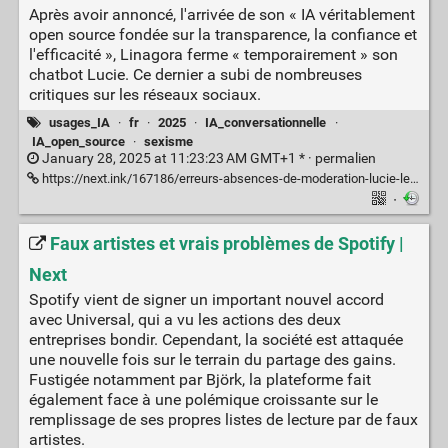
Après avoir annoncé, l'arrivée de son « IA véritablement
open source fondée sur la transparence, la confiance et
l'efficacité », Linagora ferme « temporairement » son
chatbot Lucie. Ce dernier a subi de nombreuses
critiques sur les réseaux sociaux.
usages_IA
·
fr
·
2025
·
IA_conversationnelle
·
IA_open_source
·
sexisme
January 28, 2025 at 11:23:23 AM GMT+1 * ·
permalien
https://next.ink/167186/erreurs-absences-de-moderation-lucie-le-chatbot-de-linagora-rapidement-ferme/
·
Faux artistes et vrais problèmes de Spotify |
Next
Spotify vient de signer un important nouvel accord
avec Universal, qui a vu les actions des deux
entreprises bondir. Cependant, la société est attaquée
une nouvelle fois sur le terrain du partage des gains.
Fustigée notamment par Björk, la plateforme fait
également face à une polémique croissante sur le
remplissage de ses propres listes de lecture par de faux
artistes.