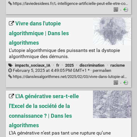
https://laviedesidees.fr/L-intelligence-artificielle-peut-elle-etre-collective
·
Vivre dans l'utopie
algorithmique | Dans les
algorithmes
L’utopie algorithmique des puissants est la dystopie
algorithmique des démunis.
impacts_sociaux_IA
·
fr
·
2025
·
discrimination
·
racisme
February 5, 2025 at 4:49:05 PM GMT+1 * ·
permalien
https://danslesalgorithmes.net/2025/02/03/vivre-dans-lutopie-algorithmique/
·
L'IA générative sera-t-elle
l'Excel de la société de la
connaissance ? | Dans les
algorithmes
L’IA générative n’est pas tant une rupture qu’une