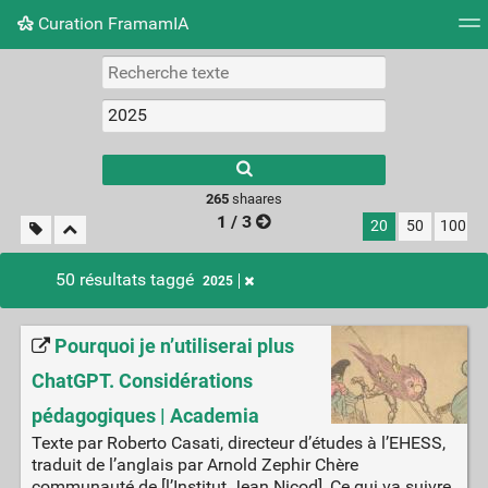
Curation FramamIA
Nuage de tags
Mur d'images
Quotidien
Flux RS
265
shaares
1 / 3
20
50
100
50 résultats taggé
2025
Pourquoi je n’utiliserai plus
ChatGPT. Considérations
pédagogiques | Academia
Texte par Roberto Casati, directeur d’études à l’EHESS,
traduit de l’anglais par Arnold Zephir Chère
communauté de [l’Institut Jean Nicod], Ce qui va suivre