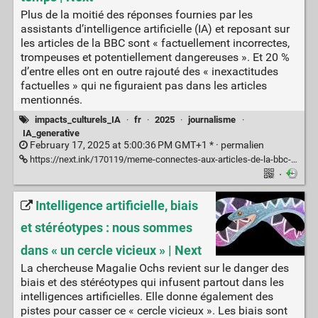
Plus de la moitié des réponses fournies par les
assistants d’intelligence artificielle (IA) et reposant sur
les articles de la BBC sont « factuellement incorrectes,
trompeuses et potentiellement dangereuses ». Et 20 %
d’entre elles ont en outre rajouté des « inexactitudes
factuelles » qui ne figuraient pas dans les articles
mentionnés.
impacts_culturels_IA
·
fr
·
2025
·
journalisme
·
IA_generative
February 17, 2025 at 5:00:36 PM GMT+1 * ·
permalien
https://next.ink/170119/meme-connectes-aux-articles-de-la-bbc-les-ia-se-trompent-plus-de-la-moitie-du-temps/
·
Intelligence artificielle, biais
et stéréotypes : nous sommes
dans « un cercle vicieux » | Next
La chercheuse Magalie Ochs revient sur le danger des
biais et des stéréotypes qui infusent partout dans les
intelligences artificielles. Elle donne également des
pistes pour casser ce « cercle vicieux ». Les biais sont