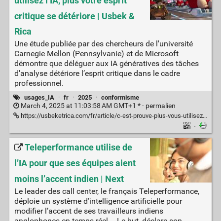
utilisez l’IA, plus votre esprit
critique se détériore | Usbek &
Rica
Une étude publiée par des chercheurs de l'université
Carnegie Mellon (Pennsylvanie) et de Microsoft
démontre que déléguer aux IA génératives des tâches
d'analyse détériore l’esprit critique dans le cadre
professionnel.
usages_IA
·
fr
·
2025
·
conformisme
March 4, 2025 at 11:03:58 AM GMT+1 * ·
permalien
https://usbeketrica.com/fr/article/c-est-prouve-plus-vous-utilisez-l-ia-plus-votre-esprit-critique-se-deteriore
·
Teleperformance utilise de
l’IA pour que ses équipes aient
moins l’accent indien | Next
Le leader des call center, le français Teleperformance,
déploie un système d’intelligence artificielle pour
modifier l’accent de ses travailleurs indiens
anglophones en temps réel. Le but, déclare son