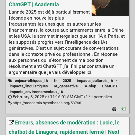
ChatGPT | Academia
L’année 2025 est déjà particulièrement
féconde en nouvelles plus
fracassantes les unes que les autres sur les
financements, la course aux armements entre la Chine
et les USA, le sommet intergalactique sur l’IA à Paris, et
les supposés progrès vers l’intelligence des IAs
génératives. C’est un sujet courant de conversations
dans le contexte privé ou professionnel. En réponse
aux personnes qui s’étonnent de ma position
résolument anti ChatGPT j’ai fini par construire un
argumentaire que je vais développer ici.
enjeux-éthiques_IA
·
fr
·
2025
·
impacts_culturels_IA
·
impacts_linguisitiques
·
IA_generative
·
IA-slop
·
ChatGPT
·
impacts_environnementaux_IA
February 3, 2025 at 11:16:01 AM GMT+1 * ·
permalien
https://academia.hypotheses.org/58766
·
Erreurs, absences de modération : Lucie, le
chatbot de Linagora, rapidement fermé | Next