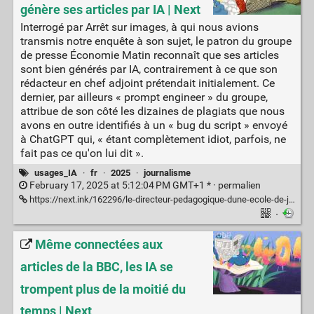
génère ses articles par IA | Next
Interrogé par Arrêt sur images, à qui nous avions
transmis notre enquête à son sujet, le patron du groupe
de presse Économie Matin reconnaît que ses articles
sont bien générés par IA, contrairement à ce que son
rédacteur en chef adjoint prétendait initialement. Ce
dernier, par ailleurs « prompt engineer » du groupe,
attribue de son côté les dizaines de plagiats que nous
avons en outre identifiés à un « bug du script » envoyé
à ChatGPT qui, « étant complètement idiot, parfois, ne
fait pas ce qu'on lui dit ».
usages_IA
·
fr
·
2025
·
journalisme
February 17, 2025 at 5:12:04 PM GMT+1 * ·
permalien
https://next.ink/162296/le-directeur-pedagogique-dune-ecole-de-journalisme-genere-ses-articles-par-ia/
·
Même connectées aux
articles de la BBC, les IA se
trompent plus de la moitié du
temps | Next