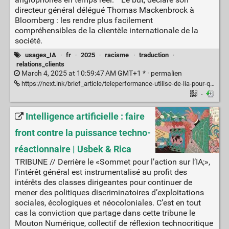
directeur général délégué Thomas Mackenbrock à
Bloomberg : les rendre plus facilement
compréhensibles de la clientèle internationale de la
société.
usages_IA
·
fr
·
2025
·
racisme
·
traduction
·
relations_clients
March 4, 2025 at 10:59:47 AM GMT+1 * ·
permalien
https://next.ink/brief_article/teleperformance-utilise-de-lia-pour-que-ses-equipes-aient-moins-laccent-indien/
·
Intelligence artificielle : faire
front contre la puissance techno-
réactionnaire | Usbek & Rica
TRIBUNE // Derrière le «Sommet pour l’action sur l’IA;»,
l’intérêt général est instrumentalisé au profit des
intérêts des classes dirigeantes pour continuer de
mener des politiques discriminatoires d’exploitations
sociales, écologiques et néocoloniales. C’est en tout
cas la conviction que partage dans cette tribune le
Mouton Numérique, collectif de réflexion technocritique