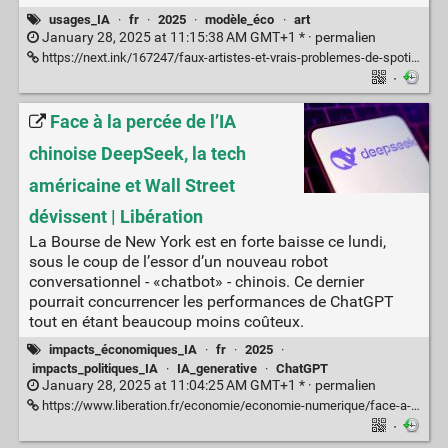
usages_IA
·
fr
·
2025
·
modèle_éco
·
art
January 28, 2025 at 11:15:38 AM GMT+1 * ·
permalien
https://next.ink/167247/faux-artistes-et-vrais-problemes-de-spotify/
·
Face à la percée de l’IA
chinoise DeepSeek, la tech
américaine et Wall Street
dévissent | Libération
La Bourse de New York est en forte baisse ce lundi,
sous le coup de l’essor d’un nouveau robot
conversationnel - «chatbot» - chinois. Ce dernier
pourrait concurrencer les performances de ChatGPT
tout en étant beaucoup moins coûteux.
impacts_économiques_IA
·
fr
·
2025
·
impacts_politiques_IA
·
IA_generative
·
ChatGPT
January 28, 2025 at 11:04:25 AM GMT+1 * ·
permalien
https://www.liberation.fr/economie/economie-numerique/face-a-la-percee-de-lia-chinoise-deepseek-wall-street-et-la-tech-americain-devissent-20250127_N2WADPHGZ5HDJN2IAFRHXOH2YQ/
·