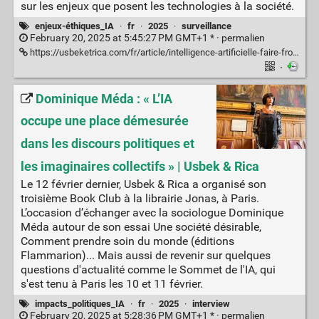
sur les enjeux que posent les technologies à la société.
enjeux-éthiques_IA
·
fr
·
2025
·
surveillance
February 20, 2025 at 5:45:27 PM GMT+1 * ·
permalien
https://usbeketrica.com/fr/article/intelligence-artificielle-faire-front-contre-la-puissance-techno-reactionnaire
·
Dominique Méda : « L’IA
occupe une place démesurée
dans les discours politiques et
les imaginaires collectifs » | Usbek & Rica
Le 12 février dernier, Usbek & Rica a organisé son
troisième Book Club à la librairie Jonas, à Paris.
L’occasion d’échanger avec la sociologue Dominique
Méda autour de son essai Une société désirable,
Comment prendre soin du monde (éditions
Flammarion)... Mais aussi de revenir sur quelques
questions d'actualité comme le Sommet de l'IA, qui
s'est tenu à Paris les 10 et 11 février.
impacts_politiques_IA
·
fr
·
2025
·
interview
February 20, 2025 at 5:28:36 PM GMT+1 * ·
permalien