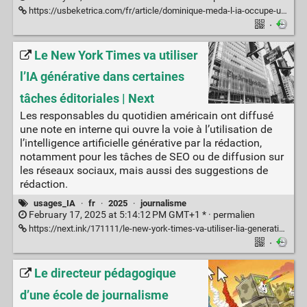
https://usbeketrica.com/fr/article/dominique-meda-l-ia-occupe-une-place-demesuree-dans-les-discours-politiques-et-les-imaginaires-collectifs
·
Le New York Times va utiliser
l’IA générative dans certaines
tâches éditoriales | Next
Les responsables du quotidien américain ont diffusé
une note en interne qui ouvre la voie à l’utilisation de
l’intelligence artificielle générative par la rédaction,
notamment pour les tâches de SEO ou de diffusion sur
les réseaux sociaux, mais aussi des suggestions de
rédaction.
usages_IA
·
fr
·
2025
·
journalisme
February 17, 2025 at 5:14:12 PM GMT+1 * ·
permalien
https://next.ink/171111/le-new-york-times-va-utiliser-lia-generative-dans-certaines-taches-editoriales/
·
Le directeur pédagogique
d’une école de journalisme