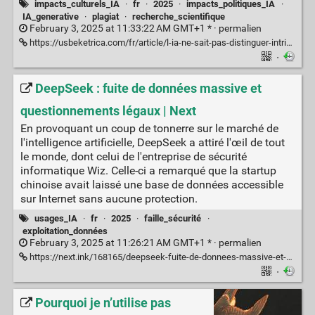
impacts_culturels_IA
·
fr
·
2025
·
impacts_politiques_IA
·
IA_generative
·
plagiat
·
recherche_scientifique
February 3, 2025 at 11:33:22 AM GMT+1 * ·
permalien
https://usbeketrica.com/fr/article/l-ia-ne-sait-pas-distinguer-intrinsequement-le-vrai-et-le-faux
·
DeepSeek : fuite de données massive et
questionnements légaux | Next
En provoquant un coup de tonnerre sur le marché de
l'intelligence artificielle, DeepSeek a attiré l'œil de tout
le monde, dont celui de l'entreprise de sécurité
informatique Wiz. Celle-ci a remarqué que la startup
chinoise avait laissé une base de données accessible
sur Internet sans aucune protection.
usages_IA
·
fr
·
2025
·
faille_sécurité
·
exploitation_données
February 3, 2025 at 11:26:21 AM GMT+1 * ·
permalien
https://next.ink/168165/deepseek-fuite-de-donnees-massive-et-questionnements-legaux/
·
Pourquoi je n’utilise pas