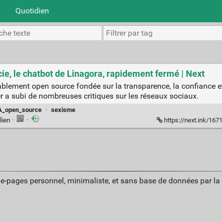
Quotidien
ie, le chatbot de Linagora, rapidement fermé | Next
tablement open source fondée sur la transparence, la confiance et 
r a subi de nombreuses critiques sur les réseaux sociaux.
A_open_source
·
sexisme
lien
·
·
https://next.ink/167186/err
ue-pages personnel, minimaliste, et sans base de données par l