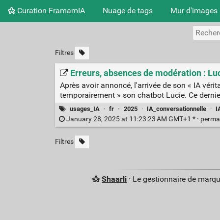
Curation FramamIA
Nuage de tags
Mur d'images
Filtres
Erreurs, absences de modération : Luc
Après avoir annoncé, l'arrivée de son « IA véri
temporairement » son chatbot Lucie. Ce dernie
usages_IA
·
fr
·
2025
·
IA_conversationnelle
·
I
January 28, 2025 at 11:23:23 AM GMT+1 * ·
perma
Filtres
Shaarli
· Le gestionnaire de marq