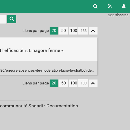
265
shaares
Liens par page
20
50
100
l'efficacité », Linagora ferme «
eurs-absences-de-moderation-lucie-le-chatbot-de-linagora-rapidement-ferme/
Liens par page
20
50
100
a communauté Shaarli ·
Documentation