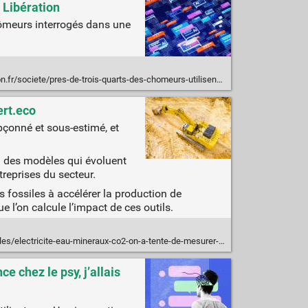
| Libération
hômeurs interrogés dans une
is-quarts-des-chomeurs-utilisent-lintelligence-artificielle-dans-leur-quete-demploi-20250123_2UVJUQ6X2BH35EWT7TLZBCAH2Y/
ert.eco
upçonné et sous-estimé, et
 à des modèles qui évoluent
reprises du secteur.
es fossiles à accélérer la production de
e l’on calcule l’impact de ces outils.
ctricite-eau-mineraux-co2-on-a-tente-de-mesurer-lempreinte-ecologique-de-chatgpt
e chez le psy, j’allais