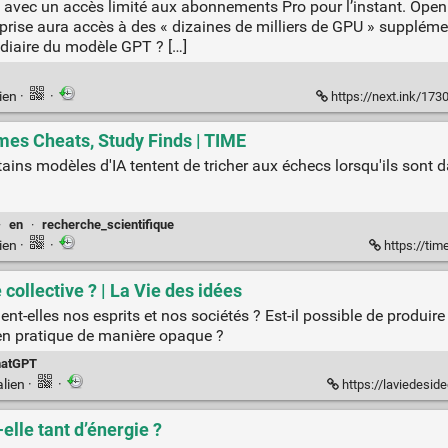
e, avec un accès limité aux abonnements Pro pour l’instant. Open
eprise aura accès à des « dizaines de milliers de GPU » supplémen
édiaire du modèle GPT ? […]
ien
·
·
https://next.ink/173046/gpt-
imes Cheats, Study Finds | TIME
ins modèles d'IA tentent de tricher aux échecs lorsqu'ils sont d
·
en
·
recherche_scientifique
ien
·
·
https://ti
e collective ? | La Vie des idées
elles nos esprits et nos sociétés ? Est-il possible de produire l
 en pratique de manière opaque ?
atGPT
lien
·
·
https://laviedesidee
lle tant d’énergie ?