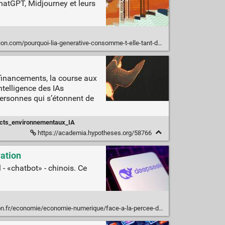
hatGPT, Midjourney et leurs
com/pourquoi-lia-generative-consomme-t-elle-tant-denergie-247406
 financements, la course aux
ntelligence des IAs
personnes qui s’étonnent de
cts_environnementaux_IA
https://academia.hypotheses.org/58766
ration
- «chatbot» - chinois. Ce
rique/face-a-la-percee-de-lia-chinoise-deepseek-wall-street-et-la-tech-americain-devissent-20250127_N2WADPHGZ5HDJN2IAFRHXOH2YQ/