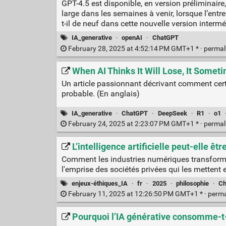
GPT-4.5 est disponible, en version préliminair
large dans les semaines à venir, lorsque l’entr
t-il de neuf dans cette nouvelle version interm
IA_generative
·
openAI
·
ChatGPT
February 28, 2025 at 4:52:14 PM GMT+1 * ·
permal
When AI Thinks It Will Lose, It Somet
Un article passionnant décrivant comment certa
probable. (En anglais)
IA_generative
·
ChatGPT
·
DeepSeek
·
R1
·
o1
February 24, 2025 at 2:23:07 PM GMT+1 * ·
permal
L’intelligence artificielle peut-elle êtr
Comment les industries numériques transforment-
l'emprise des sociétés privées qui les mettent
enjeux-éthiques_IA
·
fr
·
2025
·
philosophie
·
Ch
February 11, 2025 at 12:26:50 PM GMT+1 * ·
perma
Pourquoi l’IA générative consomme-t-e