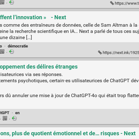
·
https://www.t
ffent l’innovation » - Next
yés comme des entraîneurs de données, celle de Sam Altman à 
reine la recherche scientifique en IA… Next a parlé de tous ces suj
une dizaine […]
o
·
démocratie
·
https://next.ink/192
loppement des délires étranges
isateurices via ses réponses.
tements psychotiques, certain·es utilisateurices de ChatGPT dé
urs dû annuler une mise à jour de ChatGPT-4o qui était trop flatteu
atGPT
·
en
·
·
ions, plus de quotient émotionnel et de… risques - Next