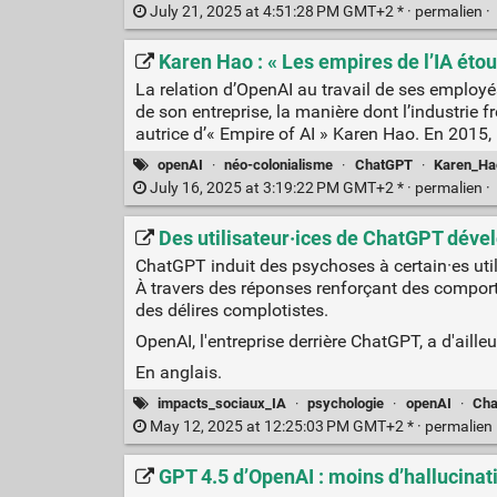
July 21, 2025 at 4:51:28 PM GMT+2 * ·
permalien
·
Karen Hao : « Les empires de l’IA étou
La relation d’OpenAI au travail de ses emplo
de son entreprise, la manière dont l’industrie f
autrice d’« Empire of AI » Karen Hao. En 2015, 
openAI
·
néo-colonialisme
·
ChatGPT
·
Karen_Ha
July 16, 2025 at 3:19:22 PM GMT+2 * ·
permalien
·
Des utilisateur·ices de ChatGPT déve
ChatGPT induit des psychoses à certain·es util
À travers des réponses renforçant des compor
des délires complotistes.
OpenAI, l'entreprise derrière ChatGPT, a d'aille
En anglais.
impacts_sociaux_IA
·
psychologie
·
openAI
·
Ch
May 12, 2025 at 12:25:03 PM GMT+2 * ·
permalien
GPT 4.5 d’OpenAI : moins d’hallucinat