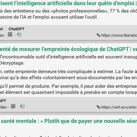
sent l’intelligence artificielle dans leur quête d’emploi 
r à des entretiens ou des «photos professionnelles», 77 % des c
oire de l’IA et l’emploi avouent utiliser l'outil.
oi
·
ChatGPT
ien
·
·
https://www.liberation.fr/societe/pres-de-tro
a tenté de mesurer l’empreinte écologique de ChatGPT | v
incontournable outil d’intelligence artificielle est souvent inso
 Décryptage.
ur, cette empreinte demeure très compliquée à estimer. La faute
 ainsi qu’à des effets volontairement sous-documentés par les ent
qu’il permet de produire. Par exemple, il peut aider des entrepris
Or, cet élément est quasiment impossible à prendre en compte lorsqu
GPT
lien
·
·
https://vert.eco/articles/ele
santé mentale : « Plutôt que de payer une nouvelle séanc