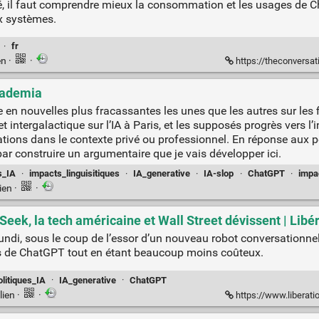
été, il faut comprendre mieux la consommation et les usages de C
x systèmes.
·
fr
en
·
·
https://theconversation.
Academia
 en nouvelles plus fracassantes les unes que les autres sur les
intergalactique sur l’IA à Paris, et les supposés progrès vers l’i
ations dans le contexte privé ou professionnel. En réponse aux 
ar construire un argumentaire que je vais développer ici.
s_IA
·
impacts_linguisitiques
·
IA_generative
·
IA-slop
·
ChatGPT
·
impa
ien
·
·
Seek, la tech américaine et Wall Street dévissent | Libé
undi, sous le coup de l’essor d’un nouveau robot conversationnel 
es de ChatGPT tout en étant beaucoup moins coûteux.
litiques_IA
·
IA_generative
·
ChatGPT
lien
·
·
https://www.liberation.fr/economie/economie-nume