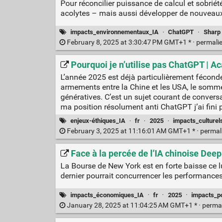
Pour réconcilier puissance de calcul et sobri
acolytes – mais aussi développer de nouveau
impacts_environnementaux_IA
·
ChatGPT
·
Sharp
February 8, 2025 at 3:30:47 PM GMT+1 * ·
permali
Pourquoi je n’utilise pas ChatGPT | 
L’année 2025 est déjà particulièrement féconde
armements entre la Chine et les USA, le sommet 
génératives. C’est un sujet courant de convers
ma position résolument anti ChatGPT j’ai fini p
enjeux-éthiques_IA
·
fr
·
2025
·
impacts_culturel
February 3, 2025 at 11:16:01 AM GMT+1 * ·
permal
Face à la percée de l’IA chinoise Deep
La Bourse de New York est en forte baisse ce l
dernier pourrait concurrencer les performanc
impacts_économiques_IA
·
fr
·
2025
·
impacts_po
January 28, 2025 at 11:04:25 AM GMT+1 * ·
perma