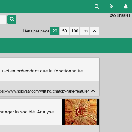
265
shaares
Liens par page
20
50
100
lui-ci en prétendant que la fonctionnalité
ps://www.holovaty.com/writing/chatgpt-fake-feature/
changer la société. Analyse.