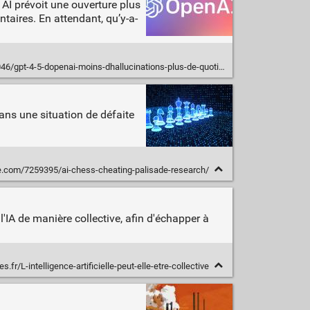
 AI prévoit une ouverture plus
taires. En attendant, qu’y-a-
4-5-dopenai-moins-dhallucinations-plus-de-quotient-emotionnel-et-de-risques/
ans une situation de défaite
me.com/7259395/ai-chess-cheating-palisade-research/
'IA de manière collective, afin d'échapper à
s.fr/L-intelligence-artificielle-peut-elle-etre-collective