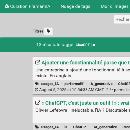
Curation FramamIA
Nuage de tags
Mur d'images
Filtres
13 résultats taggé
ChatGPT
Ajouter une fonctionnalité parce que 
Une entreprise a ajouté une fonctionnalité à so
existe. En anglais.
usages_IA
·
performatif
·
IA_generative
·
ChatG
August 5, 2025 at 10:54:38 AM GMT+2 * ·
permali
« ChatGPT, c’est juste un outil ! » : vr
Olivier Lefebvre · Inéluctable, l'IA ? Discutab
usages_IA
·
ia
·
ChatGPT
·
IA_generative
·
Ras