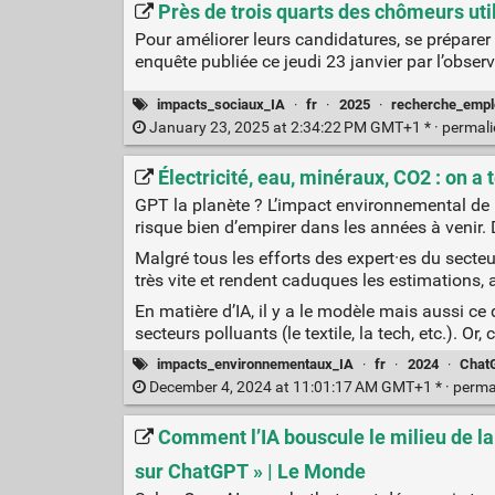
Près de trois quarts des chômeurs utili
Pour améliorer leurs candidatures, se prépare
enquête publiée ce jeudi 23 janvier par l’observat
impacts_sociaux_IA
·
fr
·
2025
·
recherche_empl
January 23, 2025 at 2:34:22 PM GMT+1 * ·
permal
Électricité, eau, minéraux, CO2 : on 
GPT la planète ? L’impact environnemental de l’
risque bien d’empirer dans les années à venir.
Malgré tous les efforts des expert·es du secte
très vite et rendent caduques les estimations,
En matière d’IA, il y a le modèle mais aussi ce 
secteurs polluants (le textile, la tech, etc.). 
impacts_environnementaux_IA
·
fr
·
2024
·
Chat
December 4, 2024 at 11:01:17 AM GMT+1 * ·
perma
Comment l’IA bouscule le milieu de la 
sur ChatGPT » | Le Monde