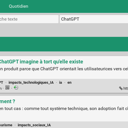
Quotidien
ChatGPT imagine à tort qu'elle existe
n produit parce que ChatGPT orientait les utilisateurices vers ce
PT
·
impacts_technologiques_IA
·
ia
·
en
en
·
·
htt
aiment ?
le en tout cas : comme tout système technique, son adoption fait 
surisme
·
impacts_sociaux_IA