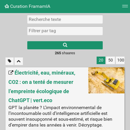
Curation FramamIA
Nuage de tags
Mur d'images
Quotidien
Flux RS
265
shaares
20
50
100
Électricité, eau, minéraux,
CO2 : on a tenté de mesurer
l’empreinte écologique de
ChatGPT | vert.eco
GPT la planète ? L’impact environnemental de
l’incontournable outil d’intelligence artificielle est
souvent insoupçonné et sous-estimé, et risque bien
d’empirer dans les années à venir. Décryptage.