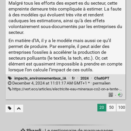
Malgré tous les efforts des expert·es du secteur, cette
empreinte demeure très compliquée à estimer. La faute
à des modèles qui évoluent très vite et rendent
caduques les estimations, ainsi qu’à des effets
volontairement sous-documentés par les entreprises du
secteur.
En matière d’IA, il y a le modèle mais aussi ce qu’il
permet de produire. Par exemple, il peut aider des
entreprises fossiles à accélérer la production de
secteurs polluants (le textile, la tech, etc.). Or, cet
élément est quasiment impossible à prendre en compte
lorsque l’on calcule l’impact de ces outils.
impacts_environnementaux_IA
·
fr
·
2024
·
ChatGPT
December 4, 2024 at 11:01:17 AM GMT+1 * ·
permalien
https://vert.eco/articles/electricite-eau-mineraux-co2-on-a-tente-de-mesurer-lempreinte-ecologique-de-chatgpt
·
20
50
100
Shaarli
· Le gestionnaire de marque-pages