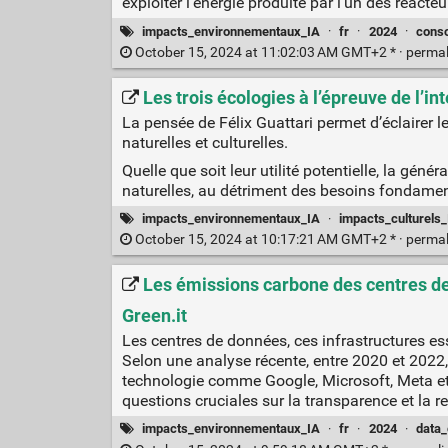
exploiter l'énergie produite par l'un des réact
impacts_environnementaux_IA
·
fr
·
2024
·
cons
October 15, 2024 at 11:02:03 AM GMT+2 * ·
perma
Les trois écologies à l’épreuve de l’inte
La pensée de Félix Guattari permet d’éclairer l
naturelles et culturelles.
Quelle que soit leur utilité potentielle, la gé
naturelles, au détriment des besoins fondame
impacts_environnementaux_IA
·
impacts_culturels
October 15, 2024 at 10:17:21 AM GMT+2 * ·
perma
Les émissions carbone des centres de
Green.it
Les centres de données, ces infrastructures e
Selon une analyse récente, entre 2020 et 2022,
technologie comme Google, Microsoft, Meta et A
questions cruciales sur la transparence et la 
impacts_environnementaux_IA
·
fr
·
2024
·
data_