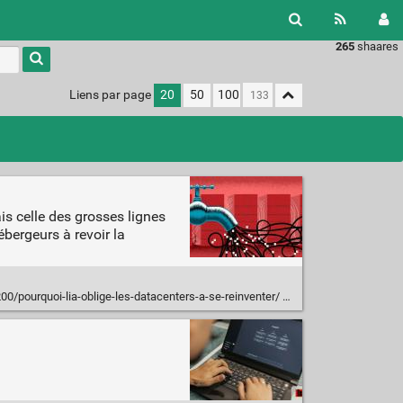
265
shaares
Liens par page
20
50
100
ais celle des grosses lignes
bergeurs à revoir la
00/pourquoi-lia-oblige-les-datacenters-a-se-reinventer/