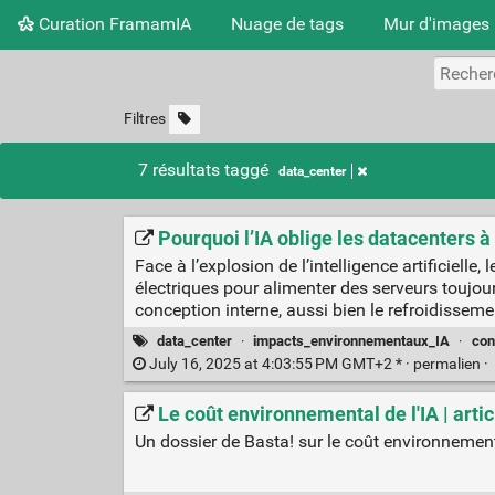
Curation FramamIA
Nuage de tags
Mur d'images
Filtres
7 résultats taggé
data_center
Pourquoi l’IA oblige les datacenters à
Face à l’explosion de l’intelligence artificielle
électriques pour alimenter des serveurs toujou
conception interne, aussi bien le refroidissem
data_center
·
impacts_environnementaux_IA
·
con
July 16, 2025 at 4:03:55 PM GMT+2 * ·
permalien
·
Le coût environnemental de l'IA | arti
Un dossier de Basta! sur le coût environnemental