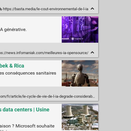
https://basta.media/le-cout-environnemental-de-l-ia
IA générative.
ps://news.infomaniak.com/meilleures-ia-opensource/
sbek & Rica
 les conséquences sanitaires
/le-cycle-de-vie-de-l-ia-degrade-considerablement-la-qualite-de-l-air-et-menace-notre-sante
s data centers | Usine
raison ? Microsoft souhaite