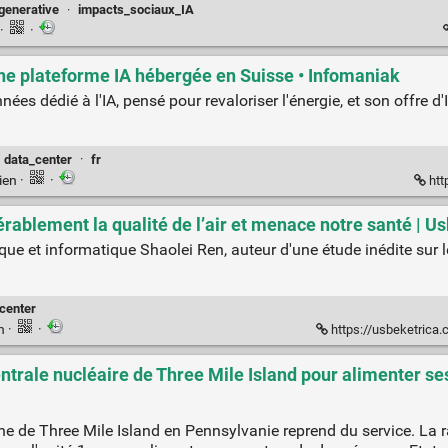
generative
·
impacts_sociaux_IA
·
·
ne plateforme IA hébergée en Suisse • Infomaniak
s dédié à l'IA, pensé pour revaloriser l'énergie, et son offre d'
data_center
·
fr
ien
·
·
htt
érablement la qualité de l’air et menace notre santé | U
rique et informatique Shaolei Ren, auteur d'une étude inédite sur
center
en
·
·
https://usbeketrica.com/fr/article
entrale nucléaire de Three Mile Island pour alimenter se
ine de Three Mile Island en Pennsylvanie reprend du service. La 