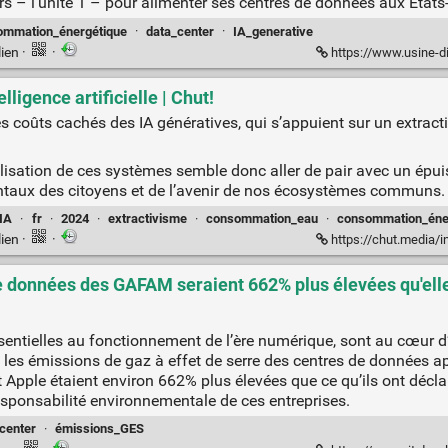
eurs – l'unité 1 – pour alimenter ses centres de données aux Etats
ommation_énergétique
·
data_center
·
IA_generative
lien
·
·
https://www.usine-digitale.fr/article/ia-g
lligence artificielle | Chut!
es coûts cachés des IA génératives, qui s’appuient sur un extract
néralisation de ces systèmes semble donc aller de pair avec un ép
ntaux des citoyens et de l’avenir de nos écosystèmes communs.
_IA
·
fr
·
2024
·
extractivisme
·
consommation_eau
·
consommation_éne
lien
·
·
https://chut.media/influ
 données des GAFAM seraient 662% plus élevées qu'elle
ssentielles au fonctionnement de l’ère numérique, sont au cœur 
 les émissions de gaz à effet de serre des centres de données a
pple étaient environ 662% plus élevées que ce qu’ils ont déclaré
responsabilité environnementale de ces entreprises.
center
·
émissions_GES