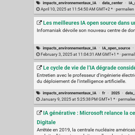
impacts_environnementaux_IA
·
data_center
·
IA_
April 10, 2025 at 11:54:50 AM GMT+2 * ·
permalien
Les meilleures IA open source dans u
Infomaniak dévoile son nouveau centre de donnée
impacts_environnementaux_IA
·
IA_open_source
·
February 3, 2025 at 11:04:31 AM GMT+1 * ·
permal
Le cycle de vie de l’IA dégrade consid
Entretien avec le professeur d'ingénierie élect
du déploiement de l'intelligence artificielle.
impacts_environnementaux_IA
·
fr
·
2025
·
data_
January 9, 2025 at 5:25:38 PM GMT+1 * ·
permali
IA générative : Microsoft relance la c
Digitale
Arrêtée en 2019, la centrale nucléaire américa