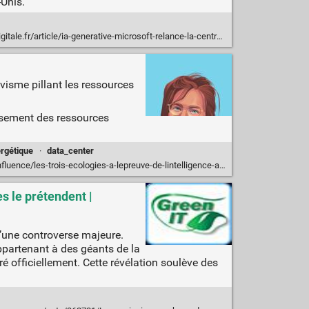
-Unis.
enerative-microsoft-relance-la-centrale-nucleaire-de-three-mile-island-pour-alimenter-ses-data-centers.N2219114
ivisme pillant les ressources
uisement des ressources
rgétique
·
data_center
ence/les-trois-ecologies-a-lepreuve-de-lintelligence-artificielle/
s le prétendent |
d’une controverse majeure.
ppartenant à des géants de la
 officiellement. Cette révélation soulève des