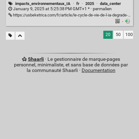
impacts_environnementaux_IA
·
fr
·
2025
·
data_center
January 9, 2025 at 5:25:38 PM GMT+1 * ·
permalien
https://usbeketrica.com/fr/article/le-cycle-de-vie-de-l-ia-degrade-considerablement-la-qualite-de-l-air-et-menace-notre-sante
·
20
50
100
Shaarli
· Le gestionnaire de marque-pages
personnel, minimaliste, et sans base de données par
la communauté Shaarli ·
Documentation