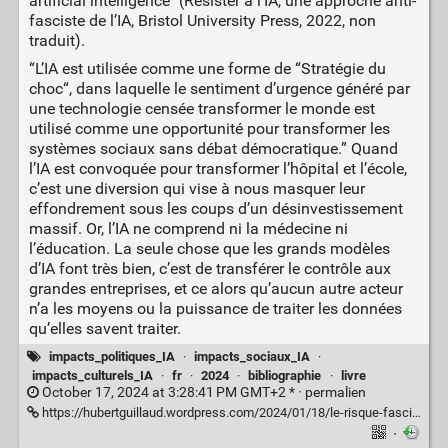
artificial intelligence" (Résister à l’IA, une approche anti-
fasciste de l’IA, Bristol University Press, 2022, non
traduit).
“L’IA est utilisée comme une forme de “Stratégie du
choc“, dans laquelle le sentiment d’urgence généré par
une technologie censée transformer le monde est
utilisé comme une opportunité pour transformer les
systèmes sociaux sans débat démocratique.” Quand
l’IA est convoquée pour transformer l’hôpital et l’école,
c’est une diversion qui vise à nous masquer leur
effondrement sous les coups d’un désinvestissement
massif. Or, l’IA ne comprend ni la médecine ni
l’éducation. La seule chose que les grands modèles
d’IA font très bien, c’est de transférer le contrôle aux
grandes entreprises, et ce alors qu’aucun autre acteur
n’a les moyens ou la puissance de traiter les données
qu’elles savent traiter.
impacts_politiques_IA
·
impacts_sociaux_IA
·
impacts_culturels_IA
·
fr
·
2024
·
bibliographie
·
livre
October 17, 2024 at 3:28:41 PM GMT+2 * ·
permalien
https://hubertguillaud.wordpress.com/2024/01/18/le-risque-fasciste-de-lia/
·