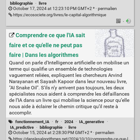
bibliographie
·
livre
October 17, 2024 at 12:23:10 PM GMT+2 * ·
permalien
https://ecosociete.org/livres/le-capital-algorithmique
·
Comprendre ce que l'IA sait
faire et ce qu'elle ne peut pas
faire | Dans les algorithmes
Quand on parle d'Intelligence artificielle on mobilise un
terme qui qualifie un ensemble de technologies
vaguement reliées, expliquent les chercheurs Arvind
Narayanan et Sayash Kapoor dans leur nouveau livre,
"AI Snake Oil". S’ils n’y arrivent pas toujours, les deux
spécialistes nous aident à comprendre les défaillances
de l’IA dans un livre qui mobilise la science pour qu’elle
nous aide à éclairer le chemin critique qu’il reste à
accomplir.
fonctionnement_IA
·
fr
·
2024
·
IA_generative
·
IA_predictive
·
bibliographie
·
livre
October 15, 2024 at 2:28:30 PM GMT+2 * ·
permalien
https://danslesalgorithmes.net/2024/10/10/comprendre-ce-que-lia-sait-faire-et-ce-quelle-ne-peut-pas-faire/