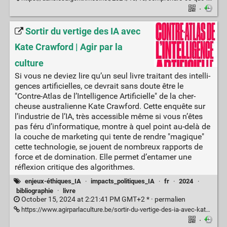
·
Sortir du vertige des IA avec
Kate Crawford | Agir par la
culture
Si vous ne deviez lire qu’un seul livre trai­tant des intel­li­
gences arti­fi­cielles, ce devrait sans doute être le
"Contre-Atlas de l’Intelligence Arti­fi­cielle" de la cher­
cheuse aus­tra­lienne Kate Craw­ford. Cette enquête sur
l’industrie de l’IA, très acces­sible même si vous n’êtes
pas féru d’informatique, montre à quel point au-delà de
la couche de mar­ke­ting qui tente de rendre "magique"
cette technologie, se jouent de nombreux rapports de
force et de domination. Elle permet d’entamer une
réflexion critique des algorithmes.
enjeux-éthiques_IA
·
impacts_politiques_IA
·
fr
·
2024
·
bibliographie
·
livre
October 15, 2024 at 2:21:41 PM GMT+2 * ·
permalien
https://www.agirparlaculture.be/sortir-du-vertige-des-ia-avec-kate-crawford/
·