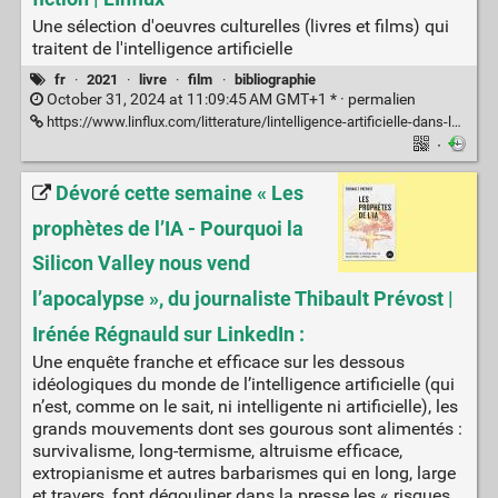
Une sélection d'oeuvres culturelles (livres et films) qui
traitent de l'intelligence artificielle
fr
·
2021
·
livre
·
film
·
bibliographie
October 31, 2024 at 11:09:45 AM GMT+1 * ·
permalien
https://www.linflux.com/litterature/lintelligence-artificielle-dans-la-science-fiction/
·
Dévoré cette semaine « Les
prophètes de l’IA - Pourquoi la
Silicon Valley nous vend
l’apocalypse », du journaliste Thibault Prévost |
Irénée Régnauld sur LinkedIn :
Une enquête franche et efficace sur les dessous
idéologiques du monde de l’intelligence artificielle (qui
n’est, comme on le sait, ni intelligente ni artificielle), les
grands mouvements dont ses gourous sont alimentés :
survivalisme, long-termisme, altruisme efficace,
extropianisme et autres barbarismes qui en long, large
et travers, font dégouliner dans la presse les « risques