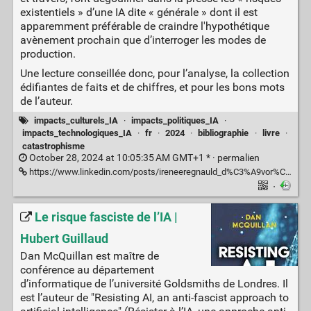
existentiels » d’une IA dite « générale » dont il est
apparemment préférable de craindre l'hypothétique
avènement prochain que d’interroger les modes de
production.
Une lecture conseillée donc, pour l’analyse, la collection
édifiantes de faits et de chiffres, et pour les bons mots
de l’auteur.
impacts_culturels_IA
·
impacts_politiques_IA
·
impacts_technologiques_IA
·
fr
·
2024
·
bibliographie
·
livre
·
catastrophisme
October 28, 2024 at 10:05:35 AM GMT+1 * ·
permalien
https://www.linkedin.com/posts/ireneeregnauld_d%C3%A9vor%C3%A9-cette-semaine-les-proph%C3%A8tes-de-l-activity-7255455554972565505-d1ts
·
Le risque fasciste de l’IA |
Hubert Guillaud
Dan McQuillan est maître de
conférence au département
d’informatique de l’université Goldsmiths de Londres. Il
est l’auteur de "Resisting AI, an anti-fascist approach to