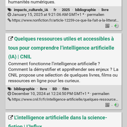
humanités numériques.
impacts_culturels_IA
·
fr
·
2025
·
bibliographie
·
livre
January 15, 2025 at 9:21:06 AM GMT+1 * ·
permalien
https://www.nonfiction.fr/article-12259-ce-que-lia-fait-a-la-litterature.htm
·
Quelques ressources utiles et accessibles à
tous pour comprendre l’intelligence artificielle
(IA) | CNIL
Comment fonctionne l’intelligence artificielle ?
Comment la démystifier et appréhender ses enjeux ? La
CNIL propose une sélection de quelques livres, films ou
ressources en ligne pour les curieux.
bibliographie
·
livre
·
BD
·
film
December 10, 2024 at 12:24:50 PM GMT+1 * ·
permalien
https://www.cnil.fr/fr/intelligence-artificielle/quelques-ressources-utiles-et-accessibles-tous-pour-comprendre-lintelligence-artificielle-ia
·
L’intelligence artificielle dans la science-
fiction | L'Influx