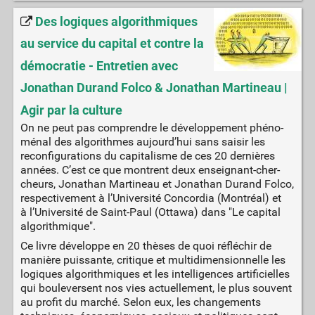
Des logiques algorithmiques
au service du capital et contre la
démocratie - Entretien avec
Jonathan Durand Folco & Jonathan Martineau |
Agir par la culture
On ne peut pas com­prendre le déve­lop­pe­ment phé­no­
mé­nal des algo­rithmes aujourd’hui sans sai­sir les
recon­fi­gu­ra­tions du capi­ta­lisme de ces 20 der­nières
années. C’est ce que montrent deux ensei­gnant-cher­
cheurs, Jona­than Mar­ti­neau et Jona­than Durand Fol­co,
res­pec­ti­ve­ment à l’Université Concor­dia (Mont­réal) et
à l’Université de Saint-Paul (Otta­wa) dans "Le capi­tal
algo­rith­mique".
Ce livre développe en 20 thèses de quoi réfléchir de
manière puissante, critique et multidimensionnelle les
logiques algorithmiques et les intelligences artificielles
qui bouleversent nos vies actuellement, le plus souvent
au profit du marché. Selon eux, les changements