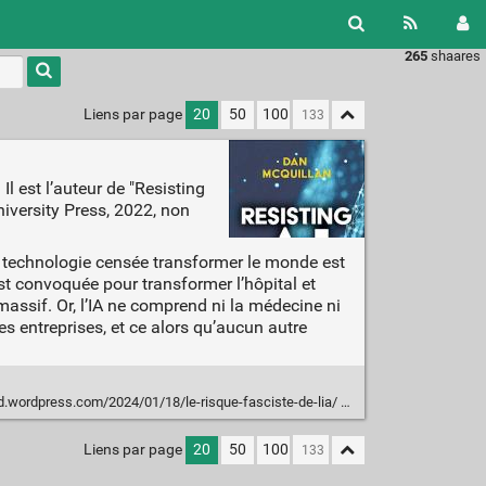
265
shaares
Liens par page
20
50
100
 est l’auteur de "Resisting
University Press, 2022, non
e technologie censée transformer le monde est
t convoquée pour transformer l’hôpital et
assif. Or, l’IA ne comprend ni la médecine ni
es entreprises, et ce alors qu’aucun autre
ud.wordpress.com/2024/01/18/le-risque-fasciste-de-lia/
Liens par page
20
50
100