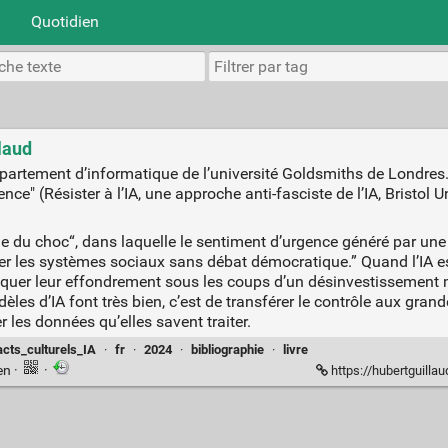
Quotidien
llaud
rtement d’informatique de l’université Goldsmiths de Londres. Il
gence" (Résister à l’IA, une approche anti-fasciste de l’IA, Bristol 
gie du choc“, dans laquelle le sentiment d’urgence généré par un
r les systèmes sociaux sans débat démocratique.” Quand l’IA es
asquer leur effondrement sous les coups d’un désinvestissement m
les d’IA font très bien, c’est de transférer le contrôle aux grand
 les données qu’elles savent traiter.
cts_culturels_IA
·
fr
·
2024
·
bibliographie
·
livre
en
·
·
https://hubertguilla