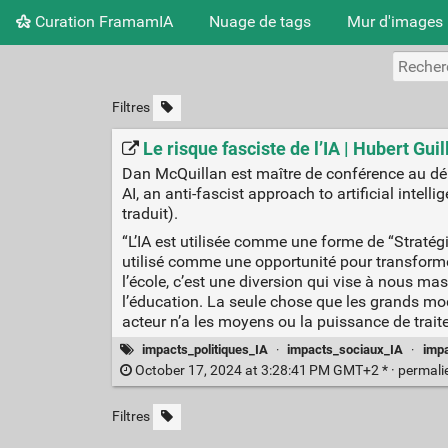
Curation FramamIA
Nuage de tags
Mur d'images
Filtres
Le risque fasciste de l’IA | Hubert Gui
Dan McQuillan est maître de conférence au dépa
AI, an anti-fascist approach to artificial intelli
traduit).
“L’IA est utilisée comme une forme de “Straté
utilisé comme une opportunité pour transforme
l’école, c’est une diversion qui vise à nous m
l’éducation. La seule chose que les grands modè
acteur n’a les moyens ou la puissance de traiter
impacts_politiques_IA
·
impacts_sociaux_IA
·
impa
October 17, 2024 at 3:28:41 PM GMT+2 * ·
permali
Filtres