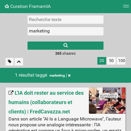
Curation FramamIA
Nuage de tags
Mur d'images
Quotidien
Flux RS
265
shaares
20
50
100
1 résultat taggé
marketing
L’IA doit rester au service des
humains (collaborateurs et
clients) | FredCavazza.net
Dans son article "AI Is a Language Microwave", l’auteur
nous propose une analogie intéressante : l’IA
générative est comme un four à micro-ondes, un ersatz