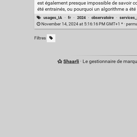
est également presque impossible de savoir co
été entrainés, ou pourquoi un algorithme a été 
usages_IA
·
fr
·
2024
·
observatoire
·
services_
November 14, 2024 at 5:16:16 PM GMT+1 * ·
perma
Filtres
Shaarli
· Le gestionnaire de marq