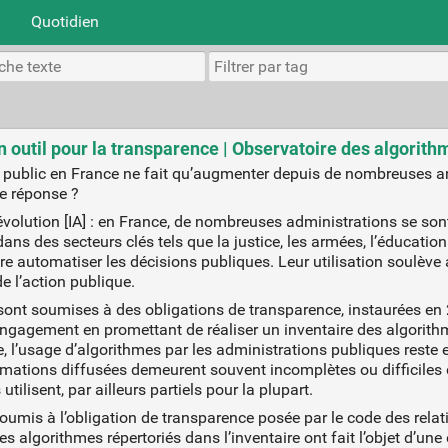
Quotidien
n outil pour la transparence | Observatoire des algorith
 public en France ne fait qu’augmenter depuis de nombreuses anné
ne réponse ?
 évolution [IA] : en France, de nombreuses administrations se so
 dans des secteurs clés tels que la justice, les armées, l’éducatio
ire automatiser les décisions publiques. Leur utilisation soulève
e l’action publique.
 sont soumises à des obligations de transparence, instaurées en 
engagement en promettant de réaliser un inventaire des algorith
 l’usage d’algorithmes par les administrations publiques reste 
ormations diffusées demeurent souvent incomplètes ou difficiles
tilisent, par ailleurs partiels pour la plupart.
umis à l’obligation de transparence posée par le code des relatio
s algorithmes répertoriés dans l’inventaire ont fait l’objet d’une