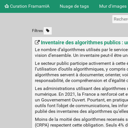
Curation FramamIA
Nuage de tags
Mur d'images
Filtres
Inventaire des algorithmes publics : u
Le nombre d’algorithmes utilisés par le service
vision d’ensemble. Un inventaire peut-il être u
Le secteur public participe activement à cette
l’utilisation d’outils algorithmiques, y compris
algorithmes servent à documenter, orienter, vo
responsabilité, de compréhension et d’égalité d
Les administrations utilisant des algorithmes
numérique. En 2021, la France a renforcé cet 
un Gouvernement Ouvert. Pourtant, en pratique,
outils font l’objet de communications, les inf
publié des inventaires des algorithmes qu’elles u
Moins de la moitié des algorithmes recensés so
(CRPA) respectent cette obligation. Seuls 4% de