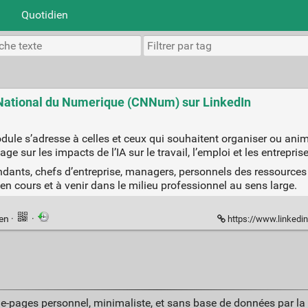
Quotidien
l National du Numerique (CNNum) sur LinkedIn
odule s’adresse à celles et ceux qui souhaitent organiser ou ani
 sur les impacts de l’IA sur le travail, l’emploi et les entreprise
endants, chefs d’entreprise, managers, personnels des ressource
n cours et à venir dans le milieu professionnel au sens large.
ien
·
·
https://www.linkedin.com/posts/conse
ue-pages personnel, minimaliste, et sans base de données par l