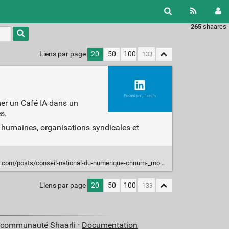
265
shaares
Liens par page
20
50
100
mer un Café IA dans un
s.
s humaines, organisations syndicales et
il-national-du-numerique-cnnum-_module-ia-travail-caf%C3%A9-ia-ugcPost-7285308270703964160-BRGO
Liens par page
20
50
100
a communauté Shaarli ·
Documentation