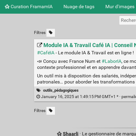
Curation FramamIA
Nuage de tags
Mur d'images
Filtres
Module IA & Travail Café IA | Consei
#CaféIA
- Le module IA & Travail est en ligne !
📣 Conçu avec France Num et
#LaborIA
, ce m
contexte professionnel et en apprendre davantage
Un outil mis à disposition des salariés, indép
patronales… pour aborder les transformations e
outils_pédagogiques
January 16, 2025 at 1:49:15 PM GMT+1 * ·
permal
Filtres
Shaarli
· Le gestionnaire de marq