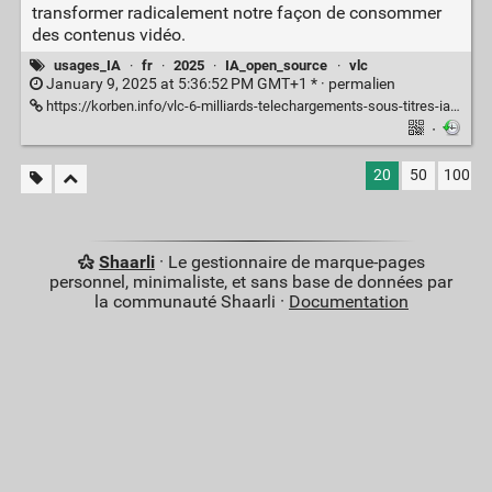
transformer radicalement notre façon de consommer
des contenus vidéo.
usages_IA
·
fr
·
2025
·
IA_open_source
·
vlc
January 9, 2025 at 5:36:52 PM GMT+1 * ·
permalien
https://korben.info/vlc-6-milliards-telechargements-sous-titres-ia.html
·
20
50
100
Shaarli
· Le gestionnaire de marque-pages
personnel, minimaliste, et sans base de données par
la communauté Shaarli ·
Documentation