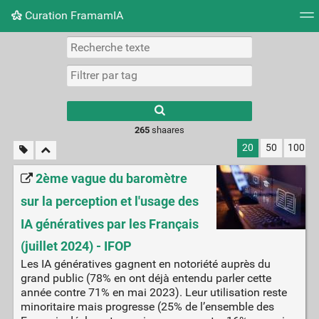
Curation FramamIA
Nuage de tags
Mur d'images
Quotidien
Flux RS
265
shaares
20
50
100
2ème vague du baromètre
sur la perception et l'usage des
IA génératives par les Français
(juillet 2024) - IFOP
Les IA génératives gagnent en notoriété auprès du
grand public (78% en ont déjà entendu parler cette
année contre 71% en mai 2023). Leur utilisation reste
minoritaire mais progresse (25% de l’ensemble des