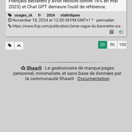
Français déclarent y avoir recours contre 16% en mai
2023) et Chat GPT demeure l’outil de référence.
usages_IA
·
fr
·
2024
·
statistiques
November 18, 2024 at 12:30:38 PM GMT+1 * ·
permalien
https://www.ifop.com/publication/2eme-vague-du-barometre-sur-la-perception-et-lusage-des-ia-generatives-par-les-francais/
·
20
50
100
Shaarli
· Le gestionnaire de marque-pages
personnel, minimaliste, et sans base de données par
la communauté Shaarli ·
Documentation