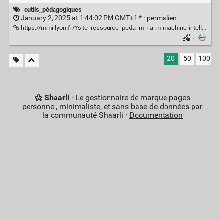
outils_pédagogiques
January 2, 2025 at 1:44:02 PM GMT+1 * ·
permalien
https://mmi-lyon.fr/?site_ressource_peda=m-i-a-m-machine-intelligente-apprenant-le-morpion
·
20
50
100
Shaarli
· Le gestionnaire de marque-pages
personnel, minimaliste, et sans base de données par
la communauté Shaarli ·
Documentation