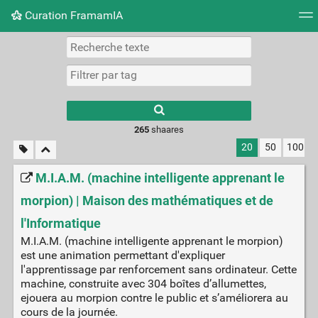
Curation FramamIA
Nuage de tags
Mur d'images
Quotidien
Flux RS
265
shaares
20
50
100
M.I.A.M. (machine intelligente apprenant le
morpion) | Maison des mathématiques et de
l'Informatique
M.I.A.M. (machine intelligente apprenant le morpion)
est une animation permettant d'expliquer
l'apprentissage par renforcement sans ordinateur. Cette
machine, construite avec 304 boîtes d’allumettes,
ejouera au morpion contre le public et s’améliorera au
cours de la journée.