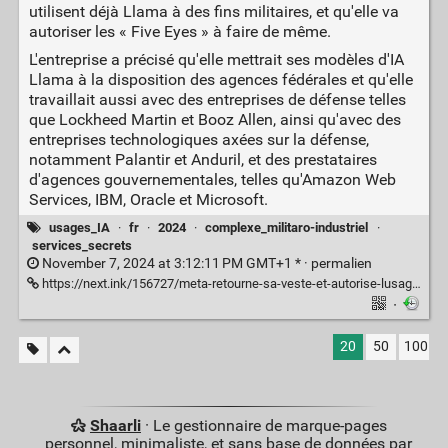
utilisent déjà Llama à des fins militaires, et qu'elle va
autoriser les « Five Eyes » à faire de même.
L'entreprise a précisé qu'elle mettrait ses modèles d'IA
Llama à la disposition des agences fédérales et qu'elle
travaillait aussi avec des entreprises de défense telles
que Lockheed Martin et Booz Allen, ainsi qu'avec des
entreprises technologiques axées sur la défense,
notamment Palantir et Anduril, et des prestataires
d'agences gouvernementales, telles qu'Amazon Web
Services, IBM, Oracle et Microsoft.
usages_IA
·
fr
·
2024
·
complexe_militaro-industriel
·
services_secrets
November 7, 2024 at 3:12:11 PM GMT+1 * ·
permalien
https://next.ink/156727/meta-retourne-sa-veste-et-autorise-lusage-militaire-de-son-ia-par-les-etats-unis/
·
20
50
100
Shaarli
· Le gestionnaire de marque-pages
personnel, minimaliste, et sans base de données par