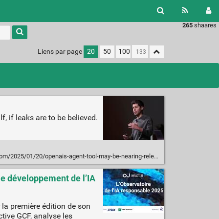
265
shaares
Liens par page
20
50
100
 if leaks are to be believed.
om/2025/01/20/openais-agent-tool-may-be-nearing-release/
 le développement de l’IA
r la première édition de son
ctive GCF, analyse les