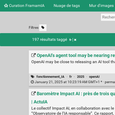
Curation FramamIA
Nuage de tags
Mur d'images
Filtres
197 résultats taggé
fr
OpenAI's agent tool may be nearing r
OpenAI may be close to releasing an AI tool tha
fonctionnement_IA
·
fr
·
2025
·
openAI
January 21, 2025 at 10:23:19 AM GMT+1 * ·
perma
Baromètre Impact AI : près de trois q
| ActuIA
Le collectif Impact AI, en collaboration avec l
“Observatoire de l’IA responsable”. Ce rapport, 