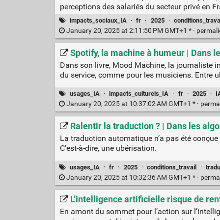
perceptions des salariés du secteur privé en F
impacts_sociaux_IA
·
fr
·
2025
·
conditions_trava
January 20, 2025 at 2:11:50 PM GMT+1 * ·
permal
Spotify, la machine à humeur | Dans l
Dans son livre, Mood Machine, la journaliste i
du service, comme pour les musiciens. Entre 
usages_IA
·
impacts_culturels_IA
·
fr
·
2025
·
I
January 20, 2025 at 10:37:02 AM GMT+1 * ·
perma
Ralentir la traduction ? | Dans les alg
La traduction automatique n’a pas été conçue à
C’est-à-dire, une ubérisation.
usages_IA
·
fr
·
2025
·
conditions_travail
·
tradu
January 20, 2025 at 10:32:36 AM GMT+1 * ·
perma
L’intelligence artificielle risque de r
En amont du sommet pour l’action sur l’intellige