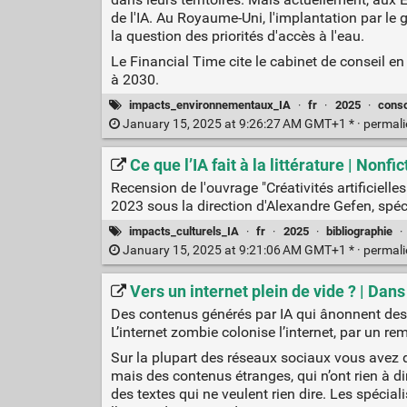
de l'IA. Au Royaume-Uni, l'implantation par le
la question des priorités d'accès à l'eau.
Le Financial Time cite le cabinet de conseil en
à 2030.
impacts_environnementaux_IA
·
fr
·
2025
·
cons
January 15, 2025 at 9:26:27 AM GMT+1 * ·
permal
Ce que l’IA fait à la littérature | Nonfic
Recension de l'ouvrage "Créativités artificielles.
2023 sous la direction d'Alexandre Gefen, spé
impacts_culturels_IA
·
fr
·
2025
·
bibliographie
·
January 15, 2025 at 9:21:06 AM GMT+1 * ·
permal
Vers un internet plein de vide ? | Dan
Des contenus générés par IA qui ânonnent des t
L’internet zombie colonise l’internet, par un re
Sur la plupart des réseaux sociaux vous avez 
mais des contenus étranges, qui n’ont rien à d
des textes qui ne veulent rien dire. Les spéci