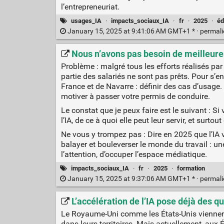
l’entrepreneuriat.
usages_IA
·
impacts_sociaux_IA
·
fr
·
2025
·
éd
January 15, 2025 at 9:41:06 AM GMT+1 * ·
permal
Nous n’avons pas besoin de meilleure
Problème : malgré tous les efforts réalisés par
partie des salariés ne sont pas prêts. Pour s’en
France et de Navarre : définir des cas d’usage.
motiver à passer votre permis de conduire.
Le constat que je peux faire est le suivant : Si
l’IA, de ce à quoi elle peut leur servir, et surtout
Ne vous y trompez pas : Dire en 2025 que l’IA 
balayer et bouleverser le monde du travail : un
l’attention, d’occuper l’espace médiatique.
impacts_sociaux_IA
·
fr
·
2025
·
formation
January 15, 2025 at 9:37:06 AM GMT+1 * ·
permal
L’accélération de l’IA pose déjà des q
Le Royaume-Uni comme les États-Unis viennent 
dans leurs territoires. Mais actuellement, aux