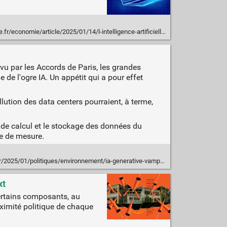
1/14/l-intelligence-artificielle-risque-de-renforcer-les-inegalites-et-la-fracture-numerique-alerte-le-cese_6497771_3234.html
vu par les Accords de Paris, les grandes
de l'ogre IA. Un appétit qui a pour effet
llution des data centers pourraient, à terme,
e de calcul et le stockage des données du
me de mesure.
25/01/politiques/environnement/ia-generative-vampire-energetique/
xt
certains composants, au
oximité politique de chaque