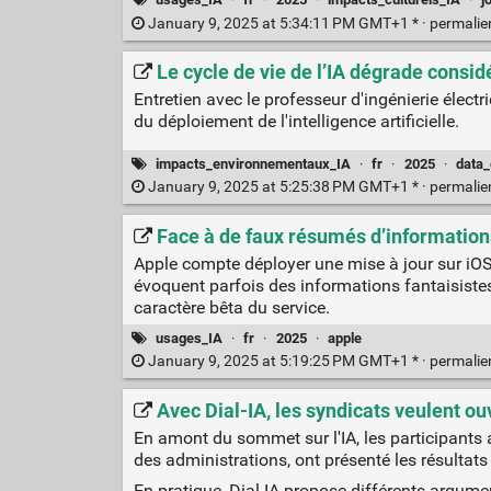
January 9, 2025 at 5:34:11 PM GMT+1 * ·
permali
Le cycle de vie de l’IA dégrade consid
Entretien avec le professeur d'ingénierie élect
du déploiement de l'intelligence artificielle.
impacts_environnementaux_IA
·
fr
·
2025
·
data_
January 9, 2025 at 5:25:38 PM GMT+1 * ·
permali
Face à de faux résumés d’information
Apple compte déployer une mise à jour sur iOS 
évoquent parfois des informations fantaisistes. P
caractère bêta du service.
usages_IA
·
fr
·
2025
·
apple
January 9, 2025 at 5:19:25 PM GMT+1 * ·
permali
Avec Dial-IA, les syndicats veulent ou
En amont du sommet sur l'IA, les participants au
des administrations, ont présenté les résultats
En pratique, Dial-IA propose différents argume