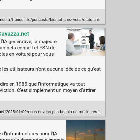
s/bientot-chez-vous/etats-unis-des-ecoles-experimentent-l-ia-a-la-place-du-professeur-pour-gagner-en-efficacite-9569600
dCavazza.net
l’IA générative, la majeure
 cabinets conseil et ESN de
bles en voiture pour vous
e les utilisateurs n’ont aucune idée de ce qu’est
dire en 1985 que l’informatique va tout
onviction. C’est simplement un moyen d’attirer
/09/nous-navons-pas-besoin-de-meilleures-ia-mais-dune-meilleure-comprehension-de-lia/
'infrastructures pour l'IA
épondre aux demandes d'énergie