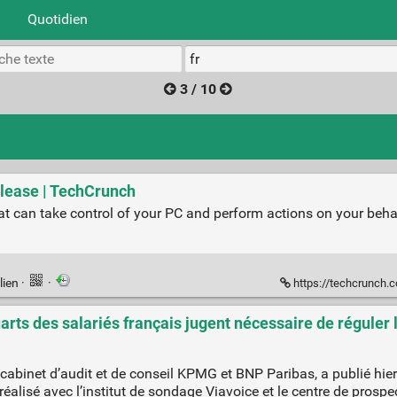
Quotidien
3 / 10
elease | TechCrunch
t can take control of your PC and perform actions on your behalf,
lien
·
·
https://techcrunch.c
uarts des salariés français jugent nécessaire de réguler
e cabinet d’audit et de conseil KPMG et BNP Paribas, a publié hie
réalisé avec l’institut de sondage Viavoice et le centre de prospe