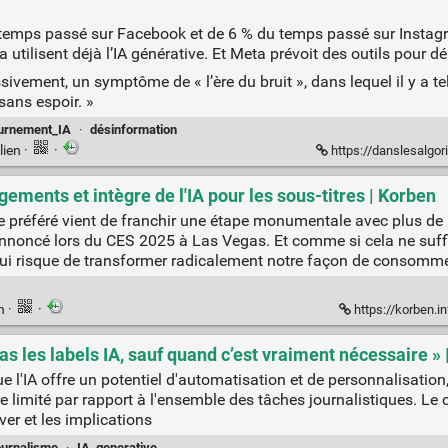
emps passé sur Facebook et de 6 % du temps passé sur Instagra
utilisent déjà l’IA générative. Et Meta prévoit des outils pour dém
ivement, un symptôme de « l’ère du bruit », dans lequel il y a te
sans espoir. »
urnement_IA
·
désinformation
lien
·
·
https://danslesalgor
gements et intègre de l'IA pour les sous-titres | Korben
e préféré vient de franchir une étape monumentale avec plus de 
noncé lors du CES 2025 à Las Vegas. Et comme si cela ne suffis
qui risque de transformer radicalement notre façon de consomm
en
·
·
https://korben.in
as les labels IA, sauf quand c’est vraiment nécessaire 
e l'IA offre un potentiel d'automatisation et de personnalisatio
te limité par rapport à l'ensemble des tâches journalistiques. L
ver et les implications
ournalisme
·
IA_generative