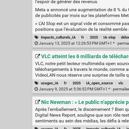
l’espoir de générer des revenus.
Meta a annoncé une augmentation de 8 % du t
de publicités par mois sur les plateformes Meta 
« L’AI Slop est un signal vide et consommé pass
positions que l’évaluation de la réalité semble 
impacts_culturels_IA
·
fr
·
2025
·
IA-slop
·
déto
January 13, 2025 at 12:26:53 PM GMT+1 * ·
perma
VLC atteint les 6 milliards de téléchar
VLC, notre petit lecteur multimédia open sourc
téléchargements à travers le monde, comme an
VideoLAN nous réserve une surprise de taille 
usages_IA
·
fr
·
2025
·
IA_open_source
·
vlc
January 9, 2025 at 5:36:52 PM GMT+1 * ·
permali
Nic Newman : « Le public n’apprécie p
Après l'emballement, le discernement ? Bien qu
Digital News Report, souligne que son rôle res
sentiments au sein des médias, les défis à rele
usages_IA
·
fr
·
2025
·
impacts_culturels_IA
·
j