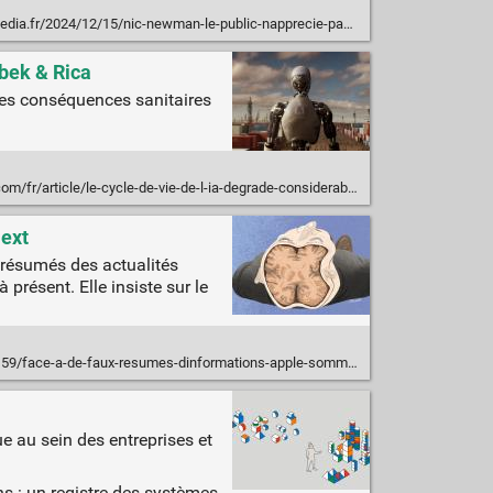
5/nic-newman-le-public-napprecie-pas-les-labels-ia-sauf-quand-cest-vraiment-necessaire.html
sbek & Rica
 les conséquences sanitaires
/le-cycle-de-vie-de-l-ia-degrade-considerablement-la-qualite-de-l-air-et-menace-notre-sante
Next
s résumés des actualités
 présent. Elle insiste sur le
a-de-faux-resumes-dinformations-apple-sommee-de-reagir-rapidement-sur-son-ia/
ue au sein des entreprises et
ns : un registre des systèmes