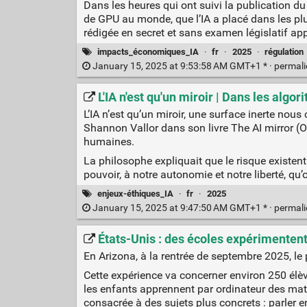
Dans les heures qui ont suivi la publication 
de GPU au monde, que l’IA a placé dans les plu
rédigée en secret et sans examen législatif app
impacts_économiques_IA
·
fr
·
2025
·
régulation
January 15, 2025 at 9:53:58 AM GMT+1 * ·
permal
L'IA n'est qu'un miroir | Dans les algo
L’IA n’est qu’un miroir, une surface inerte nous
Shannon Vallor dans son livre The AI mirror (O
humaines.
La philosophe expliquait que le risque existent
pouvoir, à notre autonomie et notre liberté, qu’
enjeux-éthiques_IA
·
fr
·
2025
January 15, 2025 at 9:47:50 AM GMT+1 * ·
permal
États-Unis : des écoles expérimentent 
En Arizona, à la rentrée de septembre 2025, le p
Cette expérience va concerner environ 250 élèv
les enfants apprennent par ordinateur des mati
consacrée à des sujets plus concrets : parler en 