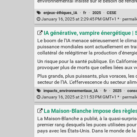
environnemental insiste sur le besoin de rendr
enjeux-éthiques_IA
·
fr
·
2025
·
CESE
January 16, 2025 at 2:29:45 PM GMT+1 * ·
permal
IA générative, vampire énergétique |
Le boom de l'IA menace sérieusement le climat.
puissance mondiales sont actuellement en train
collatéral de relégitimer la production d'énergi
Un risque pour la santé publique. En Californie,
provoquer plus de morts que celles liées aux v
Plus grands, plus puissants, plus voraces, les 
secteur de l’IA. L’effervescence du secteur a
impacts_environnementaux_IA
·
fr
·
2025
·
cons
January 16, 2025 at 2:11:53 PM GMT+1 * ·
permal
La Maison-Blanche impose des règles p
La Maison-Blanche a publié, à la quasi-surpris
premier rang desquels les puces utilisées pour 
pays avec les États-Unis. Dans le monde de la