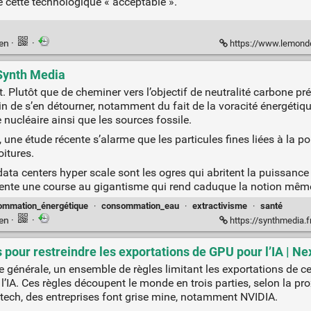
e cette technologique « acceptable ».
ien
·
·
https://www.lemonde.fr/economie/article/2025/0
 Synth Media
 Plutôt que de cheminer vers l’objectif de neutralité carbone pré
 de s’en détourner, notamment du fait de la voracité énergétique 
e nucléaire ainsi que les sources fossile.
 une étude récente s’alarme que les particules fines liées à la po
oitures.
data centers hyper scale sont les ogres qui abritent la puissanc
limente une course au gigantisme qui rend caduque la notion mê
ommation_énergétique
·
consommation_eau
·
extractivisme
·
santé
ien
·
·
https://synthmedia.fr/20
our restreindre les exportations de GPU pour l’IA | Ne
e générale, un ensemble de règles limitant les exportations de 
l’IA. Ces règles découpent le monde en trois parties, selon la pr
 tech, des entreprises font grise mine, notamment NVIDIA.