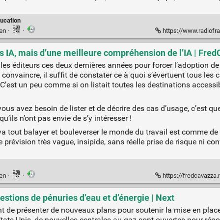
ucation
ien
·
·
https://www.radiofrance.fr/franceinfo/podcast
s IA, mais d’une meilleure compréhension de l’IA | Fre
 les éditeurs ces deux dernières années pour forcer l’adoption de 
 convaincre, il suffit de constater ce à quoi s’évertuent tous les
 C’est un peu comme si on listait toutes les destinations accessi
 vous avez besoin de lister et de décrire des cas d’usage, c’est qu
 qu’ils n’ont pas envie de s’y intéresser !
va tout balayer et bouleverser le monde du travail est comme de 
e prévision très vague, insipide, sans réelle prise de risque ni c
ien
·
·
https://fredcavazza.net/2025/01
uestions de pénuries d’eau et d’énergie | Next
de présenter de nouveaux plans pour soutenir la mise en place d
 États-Unis, de nouvelles centrales au gaz sont ouvertes pour r