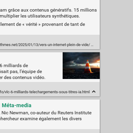
m grâce aux contenus génératifs. 15 millions
ultiplier les utilisateurs synthétiques.
llement de « vérité » provenant de tant de
ithmes.net/2025/01/13/vers-un-internet-plein-de-vide/
6 milliards de
ait pas, l’équipe de
er des contenus vidéo.
fo/vlc-6-milliards-telechargements-sous-titres-ia.html
» | Méta-media
n, Nic Newman, co-auteur du Reuters Institute
e chercheur examine également les divers