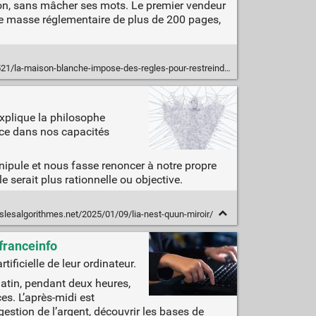
ion, sans mâcher ses mots. Le premier vendeur
une masse réglementaire de plus de 200 pages,
son-blanche-impose-des-regles-pour-restreindre-les-exportations-de-gpu-pour-lia/
explique la philosophe
ance dans nos capacités
anipule et nous fasse renoncer à notre propre
e serait plus rationnelle ou objective.
slesalgorithmes.net/2025/01/09/lia-nest-quun-miroir/
 franceinfo
ificielle de leur ordinateur.
matin, pendant deux heures,
es. L’après-midi est
 gestion de l’argent, découvrir les bases de