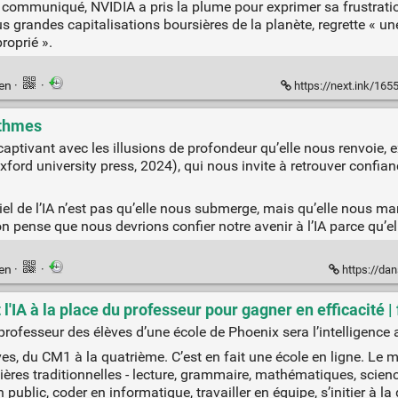
du communiqué, NVIDIA a pris la plume pour exprimer sa frustrat
s grandes capitalisations boursières de la planète, regrette « 
roprié ».
ien
·
·
https://next.ink/165521/la-mai
rithmes
 captivant avec les illusions de profondeur qu’elle nous renvoie, 
xford university press, 2024), qui nous invite à retrouver confi
iel de l’IA n’est pas qu’elle nous submerge, mais qu’elle nous m
on pense que nous devrions confier notre avenir à l’IA parce qu’ell
ien
·
·
https://dan
l'IA à la place du professeur pour gagner en efficacité |
rofesseur des élèves d’une école de Phoenix sera l’intelligence art
es, du CM1 à la quatrième. C’est en fait une école en ligne. Le 
ères traditionnelles - lecture, grammaire, mathématiques, scienc
public, coder en informatique, travailler en équipe, s’initier à la