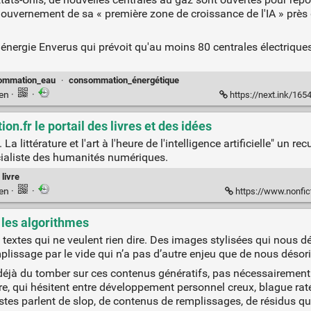
 gouvernement de sa « première zone de croissance de l'IA » près
 énergie Enverus qui prévoit qu'au moins 80 centrales électriques
ommation_eau
·
consommation_énergétique
ien
·
·
https://next.ink/165467/la
tion.fr le portail des livres et des idées
 La littérature et l'art à l'heure de l'intelligence artificielle" un 
cialiste des humanités numériques.
livre
ien
·
·
https://www.nonficti
s les algorithmes
extes qui ne veulent rien dire. Des images stylisées qui nous dé
mplissage par le vide qui n’a pas d’autre enjeu que de nous désori
déjà du tomber sur ces contenus génératifs, pas nécessairement
ire, qui hésitent entre développement personnel creux, blague r
alistes parlent de slop, de contenus de remplissages, de résidus 