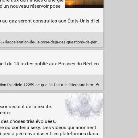
 d'un nouveau réservoir pose
 au gaz seront construites aux États-Unis d'ici
cceleration-de-lia-pose-deja-des-questions-de-penuries-deau-et-denergie/
recueil de 14 textes publié aux Presses du Réel en
on.fr/article-12259-ce-que-lia-fait-a-la-litterature.htm
connectent de la réalité.
enter.
 des choses très évoluées,
atée ou contenu sexy. Des vidéos qui ânonnent
qui peu à peu envahissent les plateformes dans