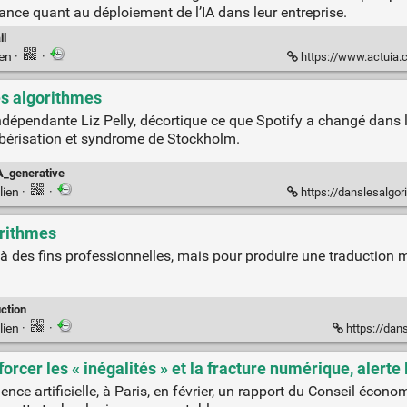
rance quant au déploiement de l’IA dans leur entreprise.
il
ien
·
·
https://www.actuia.com/actualite/barometr
es algorithmes
ndépendante Liz Pelly, décortique ce que Spotify a changé dans l
ubérisation et syndrome de Stockholm.
A_generative
lien
·
·
https://danslesalgo
orithmes
 des fins professionnelles, mais pour produire une traduction m
ction
lien
·
·
https://dans
enforcer les « inégalités » et la fracture numérique, alert
nce artificielle, à Paris, en février, un rapport du Conseil économ