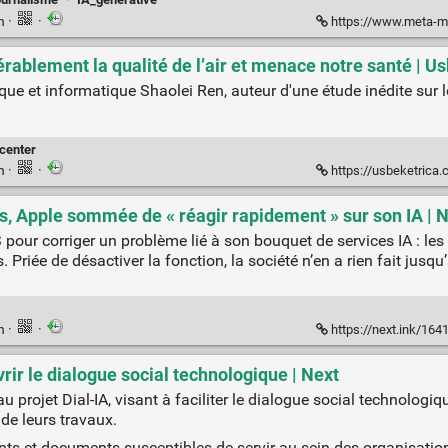
en
·
·
https://www.meta-media.fr/2024/12/1
érablement la qualité de l’air et menace notre santé | U
rique et informatique Shaolei Ren, auteur d'une étude inédite sur
center
en
·
·
https://usbeketrica.com/fr/article
s, Apple sommée de « réagir rapidement » sur son IA | 
pour corriger un problème lié à son bouquet de services IA : le
riée de désactiver la fonction, la société n’en a rien fait jusqu’à
en
·
·
https://next.ink/164159/face-
vrir le dialogue social technologique | Next
 projet Dial-IA, visant à faciliter le dialogue social technologiq
 de leurs travaux.
nts et documents susceptibles de servir au sein des organisatio