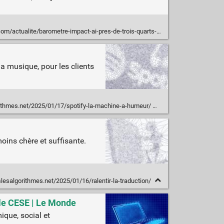
e-impact-ai-pres-de-trois-quarts-des-salaries-francais-jugent-necessaire-de-reguler-le-developpement-de-lia/
a musique, pour les clients
rithmes.net/2025/01/17/spotify-la-machine-a-humeur/
oins chère et suffisante.
lesalgorithmes.net/2025/01/16/ralentir-la-traduction/
e le CESE | Le Monde
ique, social et